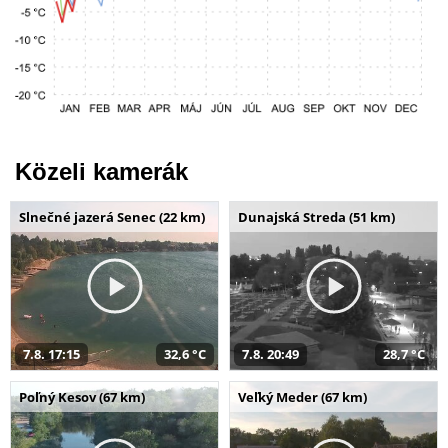
Közeli kamerák
Slnečné jazerá Senec (22 km)
Dunajská Streda (51 km)
7.8. 17:15
32,6 °C
7.8. 20:49
28,7 °C
Poľný Kesov (67 km)
Veľký Meder (67 km)