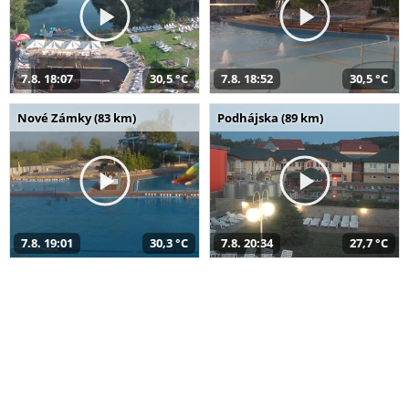
7.8. 18:07
30,5 °C
7.8. 18:52
30,5 °C
Nové Zámky (83 km)
Podhájska (89 km)
7.8. 19:01
30,3 °C
7.8. 20:34
27,7 °C