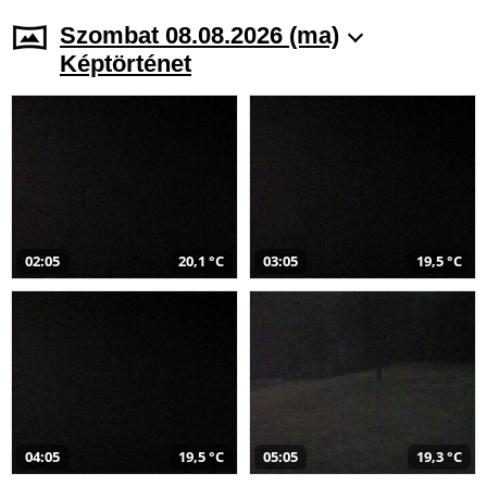
Szombat 08.08.2026 (ma)
Képtörténet
02:05
20,1 °C
03:05
19,5 °C
04:05
19,5 °C
05:05
19,3 °C