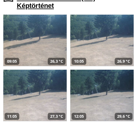
Képtörténet
09:05
26,3 °C
10:05
26,9 °C
11:05
27,3 °C
12:05
29,6 °C