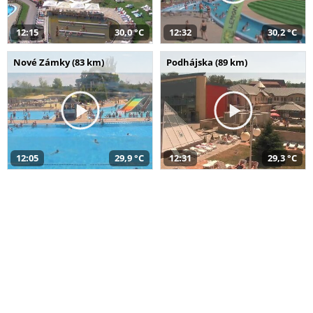
12:15
30,0 °C
12:32
30,2 °C
Nové Zámky (83 km)
Podhájska (89 km)
12:05
29,9 °C
12:31
29,3 °C