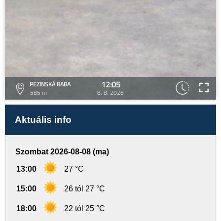
12:05
PEZINSKÁ BABA
585 m
8. 8. 2026
Aktuális info
Szombat 2026-08-08 (ma)
13:00
27 °C
15:00
26 tól 27 °C
18:00
22 tól 25 °C