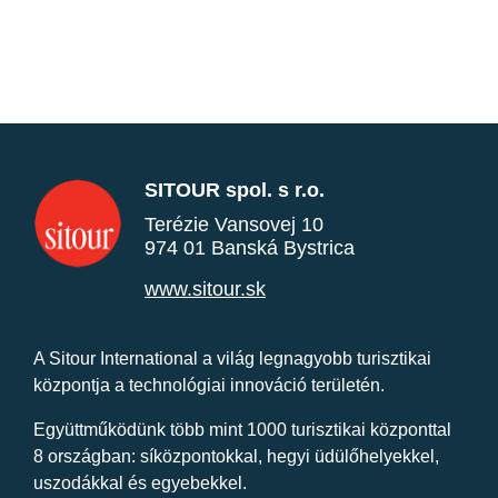
SITOUR spol. s r.o.
Terézie Vansovej 10
974 01 Banská Bystrica
www.sitour.sk
A Sitour International a világ legnagyobb turisztikai
központja a technológiai innováció területén.
Együttműködünk több mint 1000 turisztikai központtal
8 országban: síközpontokkal, hegyi üdülőhelyekkel,
uszodákkal és egyebekkel.