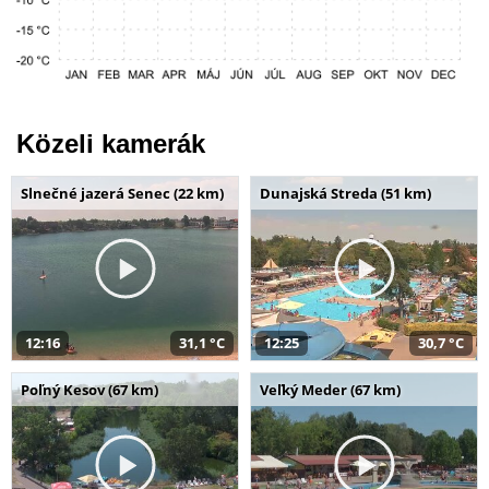
Közeli kamerák
Slnečné jazerá Senec (22 km)
Dunajská Streda (51 km)
12:16
31,1 °C
12:25
30,7 °C
Poľný Kesov (67 km)
Veľký Meder (67 km)