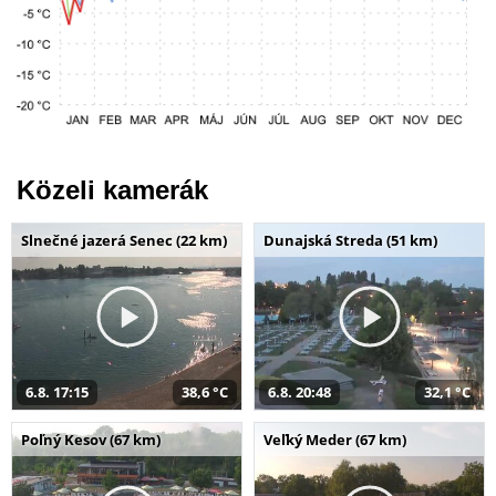
Közeli kamerák
Slnečné jazerá Senec (22 km)
Dunajská Streda (51 km)
6.8. 17:15
38,6 °C
6.8. 20:48
32,1 °C
Poľný Kesov (67 km)
Veľký Meder (67 km)