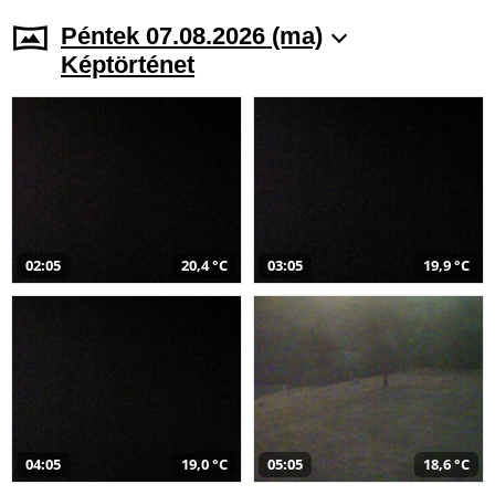
Péntek 07.08.2026 (ma)
Képtörténet
02:05
20,4 °C
03:05
19,9 °C
04:05
19,0 °C
05:05
18,6 °C