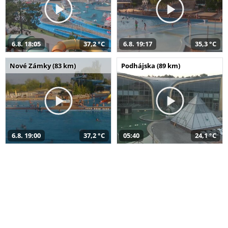
6.8. 18:05
37,2 °C
6.8. 19:17
35,3 °C
Nové Zámky (83 km)
Podhájska (89 km)
6.8. 19:00
37,2 °C
05:40
24,1 °C