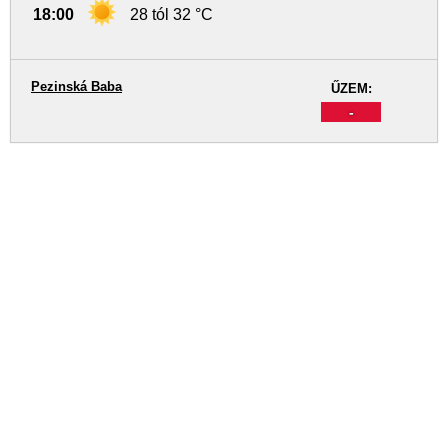
18:00
28 tól 32 °C
Pezinská Baba
ŰZEM:
-