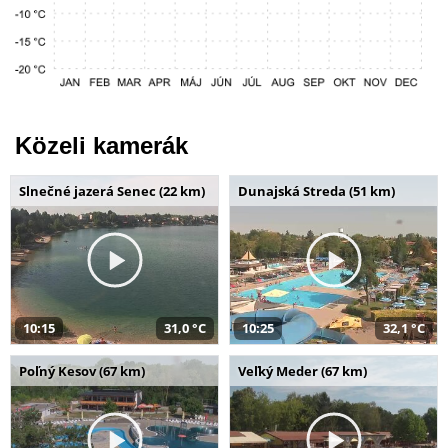
Közeli kamerák
Slnečné jazerá Senec (22 km)
Dunajská Streda (51 km)
10:15
31,0 °C
10:25
32,1 °C
Poľný Kesov (67 km)
Veľký Meder (67 km)