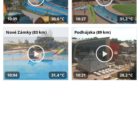
10:05
30,0 °C
10:27
31,2 °C
Nové Zámky (83 km)
Podhájska (89 km)
10:04
31,4 °C
10:21
28,2 °C