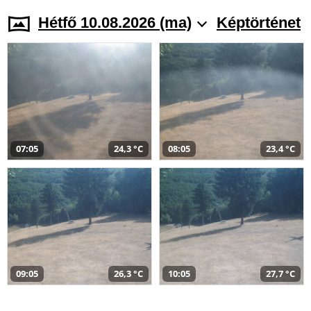
Hétfő 10.08.2026 (ma)
Képtörténet
07:05
24,3 °C
08:05
23,4 °C
09:05
26,3 °C
10:05
27,7 °C