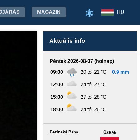
ŐJÁRÁS
MAGAZIN
HU
Aktuális info
Péntek 2026-08-07 (holnap)
09:00
20 tól 21 °C
0,9 mm
12:00
24 tól 27 °C
15:00
27 tól 28 °C
18:00
24 tól 26 °C
Pezinská Baba
ŰZEM:
-