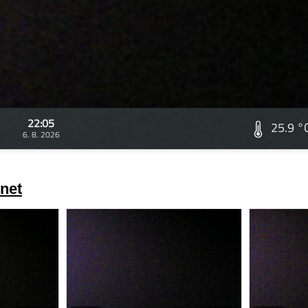
22:05
25.9 °
6. 8. 2026
net