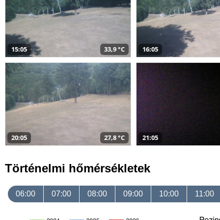
15:05
33,9 °C
16:05
20:05
27,8 °C
21:05
Történelmi hőmérsékletek
06:00
07:00
08:00
09:00
10:00
11:00