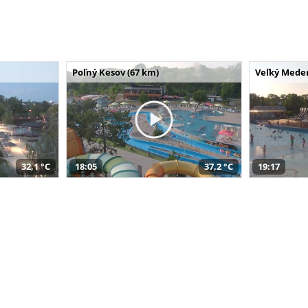
Poľný Kesov (67 km)
Veľký Meder
32,1 °C
18:05
37,2 °C
19:17