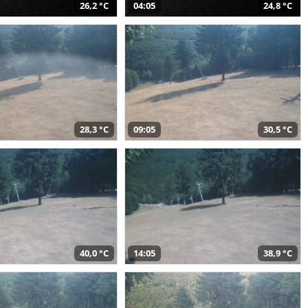
26,2 °C
04:05
24,8 °C
28,3 °C
09:05
30,5 °C
40,0 °C
14:05
38,9 °C