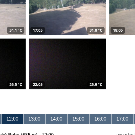
34,1 °C
17:05
31,8 °C
18:05
26,5 °C
22:05
25,9 °C
12:00
13:00
14:00
15:00
16:00
17:00