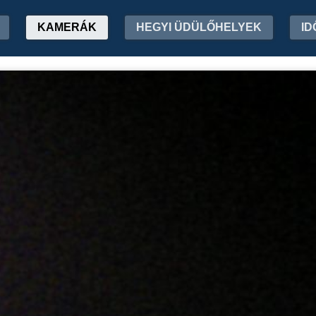
KAMERÁK
HEGYI ÜDÜLŐHELYEK
ID