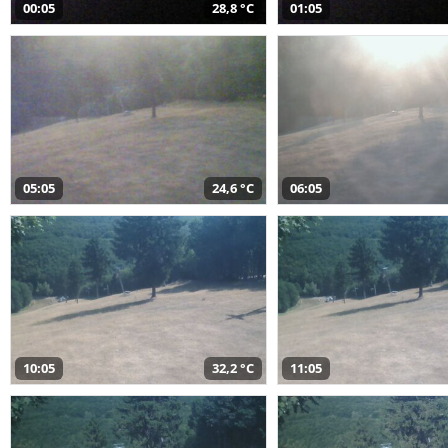
00:05
28,8 °C
01:05
05:05
24,6 °C
06:05
10:05
32,2 °C
11:05