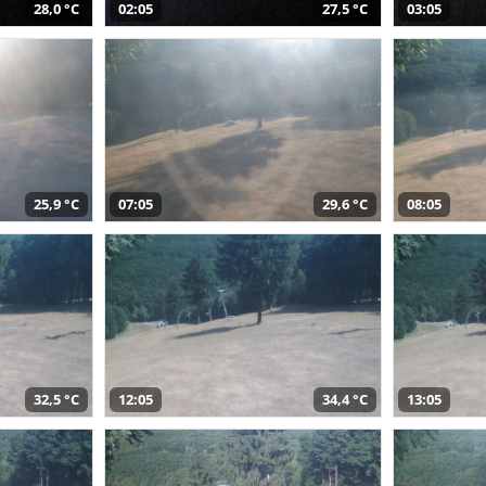
28,0 °C
02:05
27,5 °C
03:05
25,9 °C
07:05
29,6 °C
08:05
32,5 °C
12:05
34,4 °C
13:05