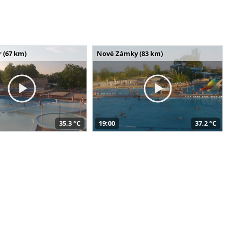
 (67 km)
Nové Zámky (83 km)
35,3 °C
19:00
37,2 °C