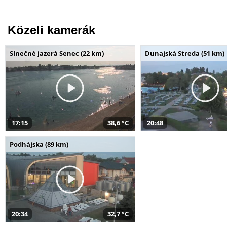
Közeli kamerák
Slnečné jazerá Senec (22 km)
Dunajská Streda (51 km)
17:15
38,6 °C
20:48
Podhájska (89 km)
20:34
32,7 °C