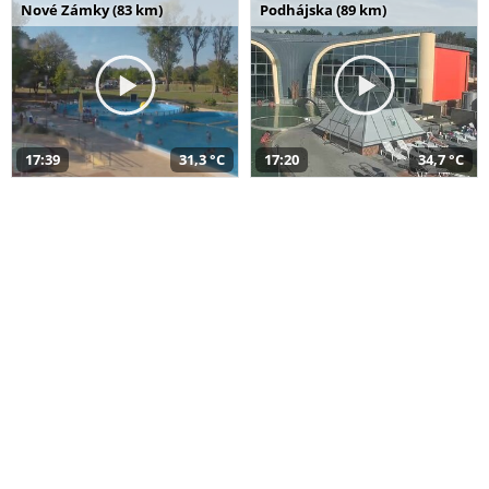
Nové Zámky (83 km)
Podhájska (89 km)
17:39
31,3 °C
17:20
34,7 °C