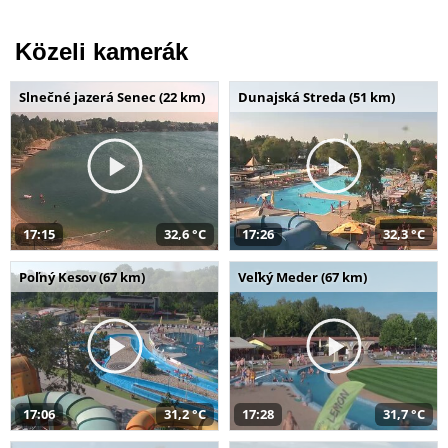
Közeli kamerák
Slnečné jazerá Senec (22 km)
Dunajská Streda (51 km)
17:15
32,6 °C
17:26
32,3 °C
Poľný Kesov (67 km)
Veľký Meder (67 km)
17:06
31,2 °C
17:28
31,7 °C