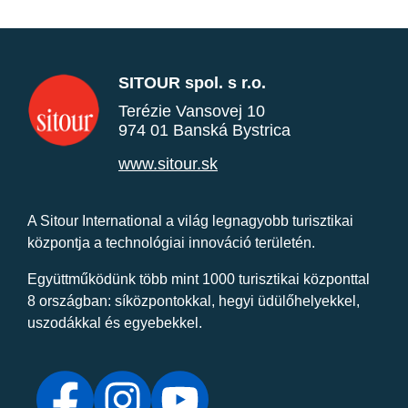
SITOUR spol. s r.o.
Terézie Vansovej 10
974 01 Banská Bystrica
www.sitour.sk
A Sitour International a világ legnagyobb turisztikai
központja a technológiai innováció területén.
Együttműködünk több mint 1000 turisztikai központtal
8 országban: síközpontokkal, hegyi üdülőhelyekkel,
uszodákkal és egyebekkel.