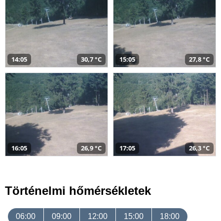
14:05
30,7 °C
15:05
27,8 °C
16:05
26,9 °C
17:05
26,3 °C
Történelmi hőmérsékletek
06:00
09:00
12:00
15:00
18:00