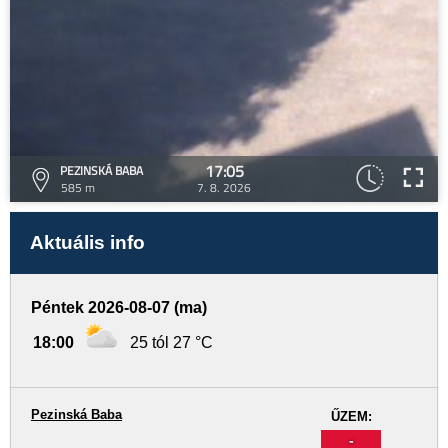
17:05
PEZINSKÁ BABA
585 m
7. 8. 2026
Aktuális info
Péntek 2026-08-07 (ma)
18:00
25 tól 27 °C
Pezinská Baba
ŰZEM:
-