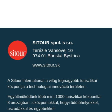
SITOUR spol. s r.o.
Terézie Vansovej 10
974 01 Banská Bystrica
www.sitour.sk
A Sitour International a világ legnagyobb turisztikai
központja a technológiai innováció területén.
Együttműködünk több mint 1000 turisztikai központtal
8 országban: síközpontokkal, hegyi üdülőhelyekkel,
uszodákkal és egyebekkel.