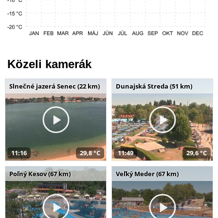
Közeli kamerák
Slnečné jazerá Senec (22 km)
Dunajská Streda (51 km)
11:16
29,8 °C
11:49
29,6 °C
Poľný Kesov (67 km)
Veľký Meder (67 km)