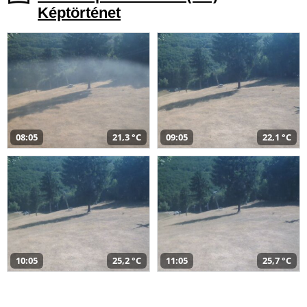
Képtörténet
08:05
21,3 °C
09:05
22,1 °C
10:05
25,2 °C
11:05
25,7 °C