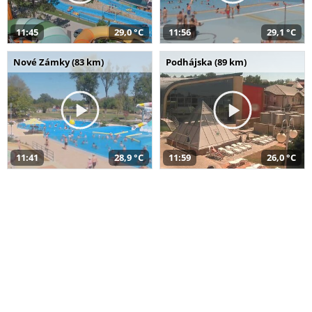
11:45
29,0 °C
11:56
29,1 °C
Nové Zámky (83 km)
Podhájska (89 km)
11:41
28,9 °C
11:59
26,0 °C