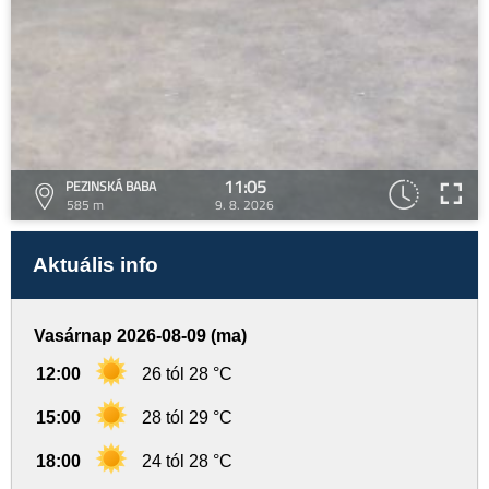
11:05
PEZINSKÁ BABA
585 m
9. 8. 2026
Aktuális info
Vasárnap 2026-08-09 (ma)
12:00
26 tól 28 °C
15:00
28 tól 29 °C
18:00
24 tól 28 °C