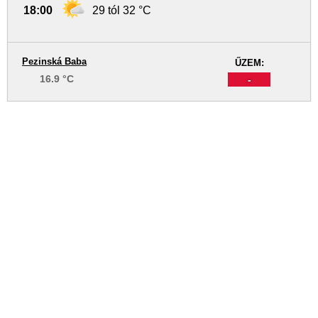
18:00
29 tól 32 °C
Pezinská Baba
ŰZEM:
16.9 °C
-