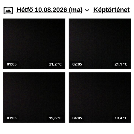
Hétfő 10.08.2026 (ma)
Képtörténet
01:05
21,2 °C
02:05
21,1 °C
03:05
19,6 °C
04:05
19,4 °C