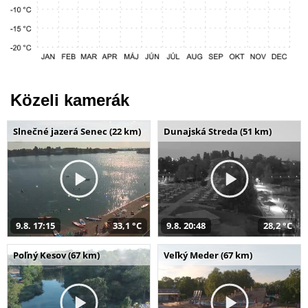
Közeli kamerák
Slnečné jazerá Senec (22 km)
Dunajská Streda (51 km)
9.8. 17:15
33,1 °C
9.8. 20:48
28,2 °C
Poľný Kesov (67 km)
Veľký Meder (67 km)