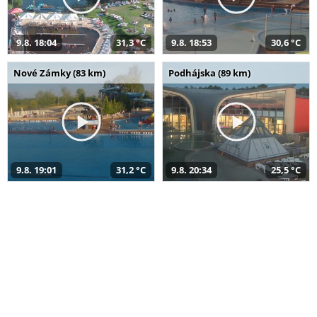
9.8. 18:04
31,3 °C
9.8. 18:53
30,6 °C
Nové Zámky (83 km)
Podhájska (89 km)
9.8. 19:01
31,2 °C
9.8. 20:34
25,5 °C