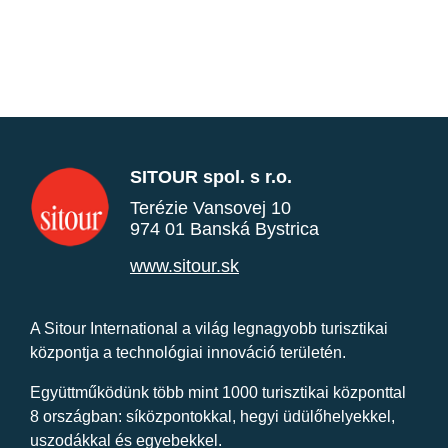
SITOUR spol. s r.o.
Terézie Vansovej 10
974 01 Banská Bystrica
www.sitour.sk
A Sitour International a világ legnagyobb turisztikai
központja a technológiai innováció területén.
Együttműködünk több mint 1000 turisztikai központtal
8 országban: síközpontokkal, hegyi üdülőhelyekkel,
uszodákkal és egyebekkel.