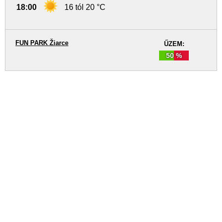
18:00
16 tól 20 °C
FUN PARK Žiarce
ŰZEM:
50 %