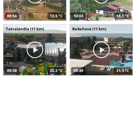
09:54
13,5 °C
10:03
18,3 °C
Tatralandia (11 km)
Bešeňová (11 km)
09:38
20,2 °C
09:49
21,1 °C