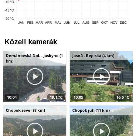
Közeli kamerák
Demänovská Dol. - Jaskyne (1
Jasná - Repiská (4 km)
km)
10:04
19,1 °C
10:05
16,5 °C
Chopok sever (8 km)
Chopok juh (11 km)