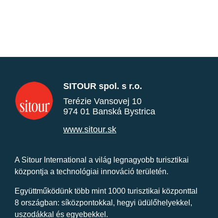
SITOUR spol. s r.o.
Terézie Vansovej 10
974 01 Banská Bystrica
www.sitour.sk
A Sitour International a világ legnagyobb turisztikai
központja a technológiai innováció területén.
Együttműködünk több mint 1000 turisztikai központtal
8 országban: síközpontokkal, hegyi üdülőhelyekkel,
uszodákkal és egyebekkel.