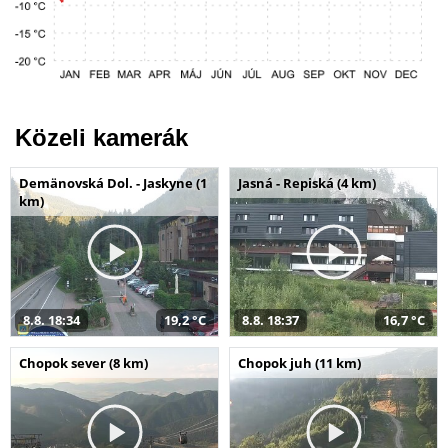
Közeli kamerák
Demänovská Dol. - Jaskyne (1
Jasná - Repiská (4 km)
km)
8.8. 18:34
19,2 °C
8.8. 18:37
16,7 °C
Chopok sever (8 km)
Chopok juh (11 km)