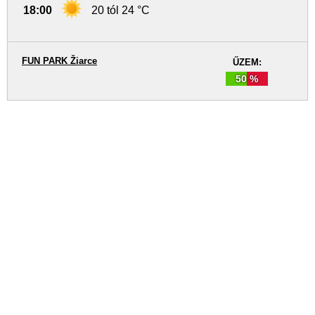
18:00
20 tól 24 °C
FUN PARK Žiarce
ŰZEM:
50 %