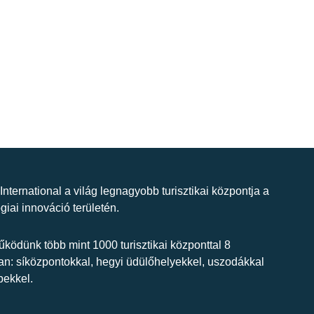
 International a világ legnagyobb turisztikai központja a
giai innováció területén.
ködünk több mint 1000 turisztikai központtal 8
n: síközpontokkal, hegyi üdülőhelyekkel, uszodákkal
bekkel.