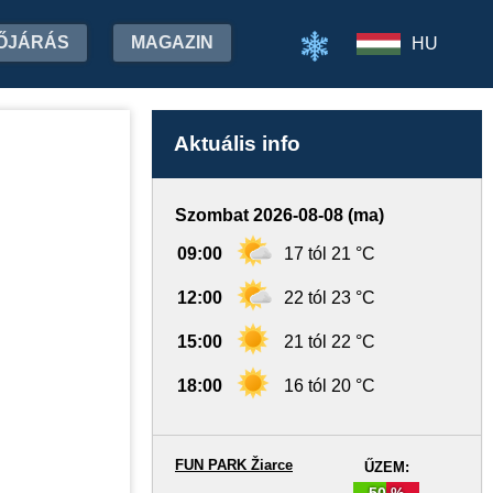
ŐJÁRÁS
MAGAZIN
HU
Aktuális info
Szombat 2026-08-08 (ma)
09:00
17 tól 21 °C
12:00
22 tól 23 °C
15:00
21 tól 22 °C
18:00
16 tól 20 °C
FUN PARK Žiarce
ŰZEM:
50 %