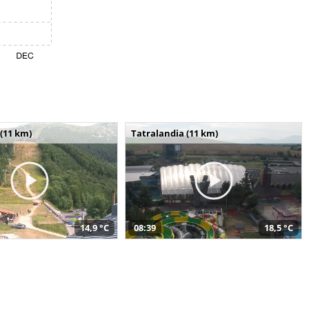
(11 km)
Tatralandia (11 km)
14,9 °C
08:39
18,5 °C