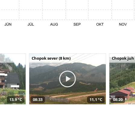
Chopok sever (8 km)
Chopok juh 
13,9 °C
08:33
11,1 °C
08:20