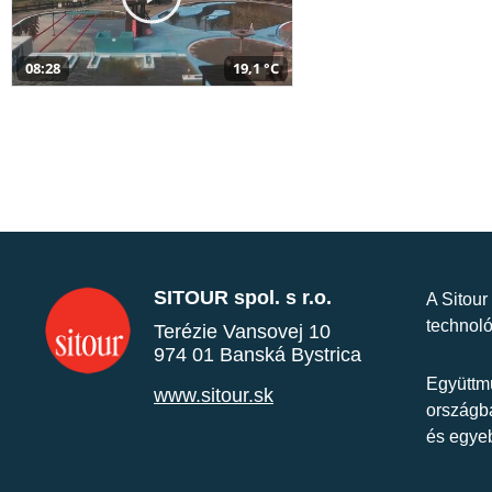
08:28
19,1 °C
SITOUR spol. s r.o.
A Sitour
technoló
Terézie Vansovej 10
974 01 Banská Bystrica
Együttmű
www.sitour.sk
országba
és egye