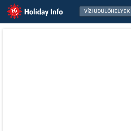
Holiday Info
VÍZI ÜDÜLŐHELYEK