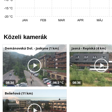
Közeli kamerák
Demänovská Dol. - Jaskyne (1 km)
Jasná - Repiská (4 km)
08:34
16,2 °C
08:36
Bešeňová (11 km)