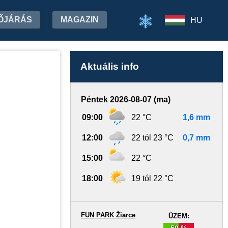
ŐJÁRÁS
MAGAZIN
HU
Aktuális info
Péntek 2026-08-07 (ma)
09:00
22 °C
1,6 mm
12:00
22 tól 23 °C
0,7 mm
15:00
22 °C
18:00
19 tól 22 °C
FUN PARK Žiarce
ŰZEM:
50 %