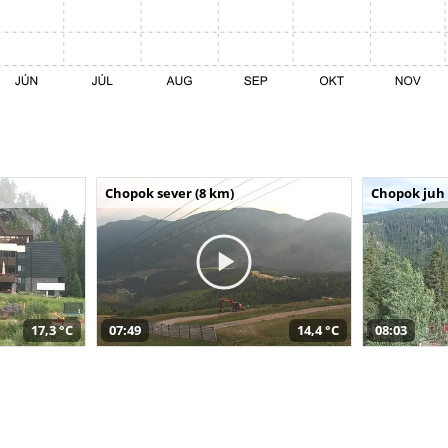
Chopok sever (8 km)
Chopok juh 
17,3 °C
07:49
14,4 °C
08:03