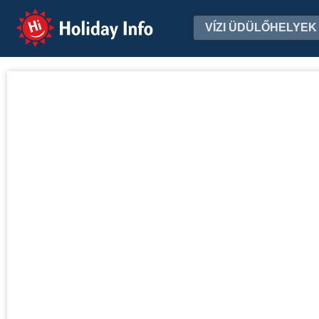
Holiday Info
VÍZI ÜDÜLŐHELYEK