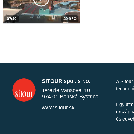
07:49
20,9 °C
SITOUR spol. s r.o.
A Sitour
technoló
Terézie Vansovej 10
974 01 Banská Bystrica
Együttmű
www.sitour.sk
országba
és egye