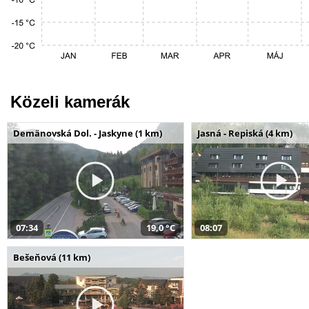
Közeli kamerák
Demänovská Dol. - Jaskyne (1 km)
Jasná - Repiská (4 km)
07:34
19,0 °C
08:07
Bešeňová (11 km)