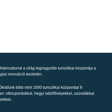
 International a világ legnagyobb turisztikai központja a
giai innováció területén.
ködünk több mint 1000 turisztikai központtal 8
n: síközpontokkal, hegyi üdülőhelyekkel, uszodákkal
bekkel.