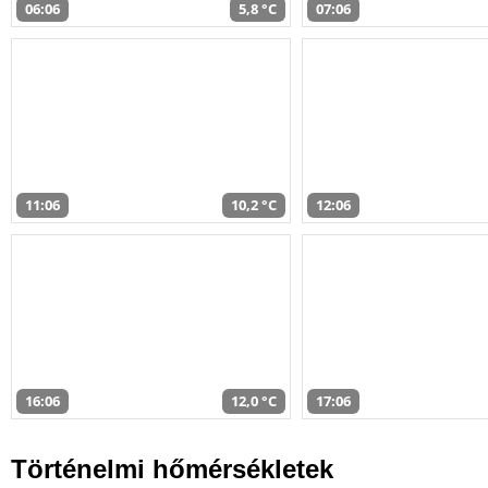
06:06
5,8 °C
07:06
11:06
10,2 °C
12:06
16:06
12,0 °C
17:06
Történelmi hőmérsékletek