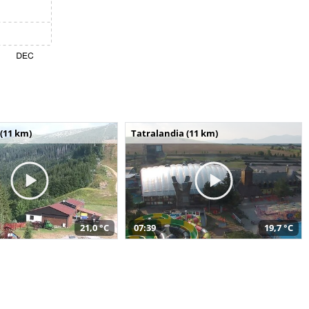
(11 km)
Tatralandia (11 km)
21,0 °C
07:39
19,7 °C