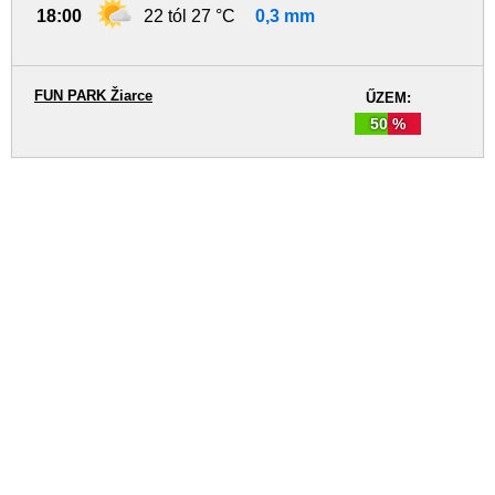
18:00
22 tól 27 °C
0,3 mm
FUN PARK Žiarce
ŰZEM:
50 %