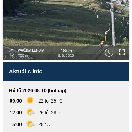
18:06
PAVČINA LEHOTA
750 m
9. 8. 2026
Aktuális info
Hétfő 2026-08-10 (holnap)
09:00
22 tól 25 °C
12:00
26 tól 28 °C
15:00
28 °C