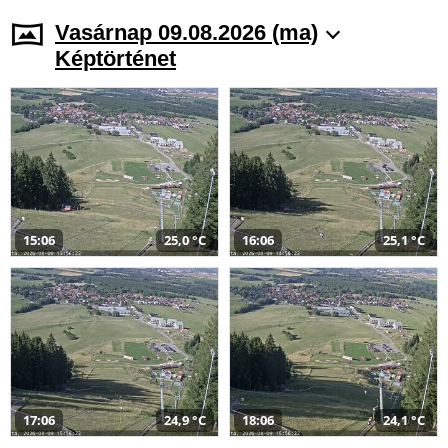
Vasárnap 09.08.2026 (ma)
Képtörténet
15:06
25,0 °C
16:06
25,1 °C
17:06
24,9 °C
18:06
24,1 °C