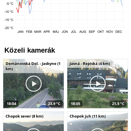
Közeli kamerák
Demänovská Dol. - Jaskyne (1
Jasná - Repiská (4 km)
km)
18:04
23,9 °C
18:05
21,5 °C
Chopok sever (8 km)
Chopok juh (11 km)