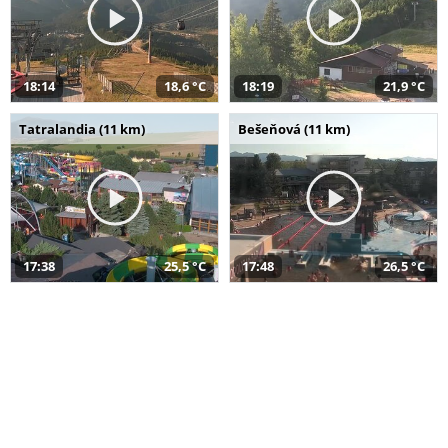
18:14
18,6 °C
18:19
21,9 °C
Tatralandia (11 km)
Bešeňová (11 km)
17:38
25,5 °C
17:48
26,5 °C