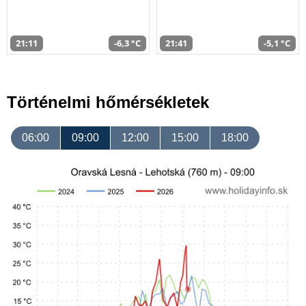
21:11
-6,3 °C
21:41
-5,1 °C
Történelmi hőmérsékletek
06:00
09:00
12:00
15:00
18:00