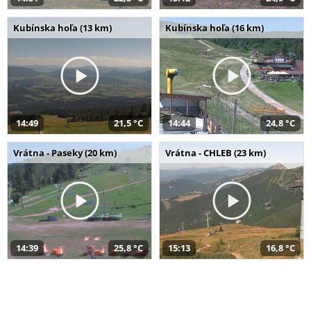
Kubínska hoľa (13 km)
Kubínska hoľa (16 km)
14:49
21,5 °C
14:44
24,8 °C
Vrátna - Paseky (20 km)
Vrátna - CHLEB (23 km)
14:39
25,8 °C
15:13
16,8 °C