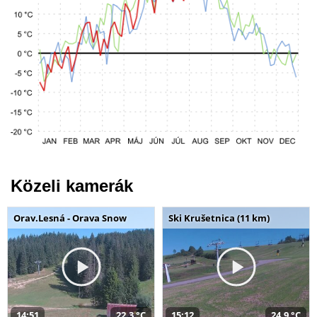
Közeli kamerák
Orav.Lesná - Orava Snow
Ski Krušetnica (11 km)
14:51
22,3 °C
15:12
24,9 °C