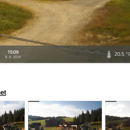
15:09
20.5 °
8. 8. 2026
et