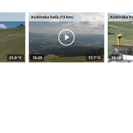
Kubínska hoľa (13 km)
Kubínska ho
21,9 °C
15:23
17,7 °C
15:18