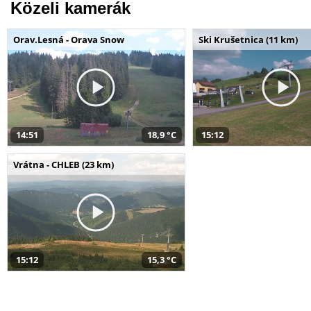
Közeli kamerák
Orav.Lesná - Orava Snow
Ski Krušetnica (11 km)
14:51
18,9 °C
15:12
Vrátna - CHLEB (23 km)
15:12
15,3 °C