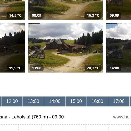
14,5 °C
08:09
16,3 °C
09:09
19,9 °C
13:08
20,3 °C
14:08
12:00
13:00
14:00
15:00
16:00
17:00