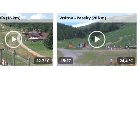
ľa (16 km)
Vrátna - Paseky (20 km)
22,7 °C
15:27
24,4 °C