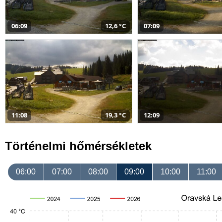
06:09
12,6 °C
07:09
11:08
19,3 °C
12:09
Történelmi hőmérsékletek
06:00
07:00
08:00
09:00
10:00
11:00