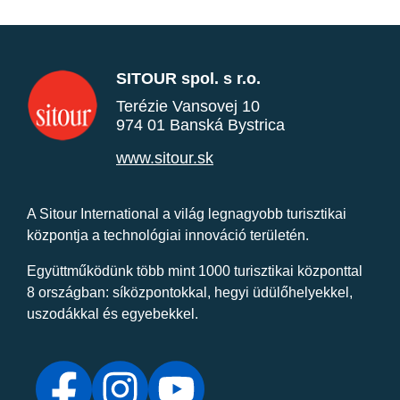
SITOUR spol. s r.o.
Terézie Vansovej 10
974 01 Banská Bystrica
www.sitour.sk
A Sitour International a világ legnagyobb turisztikai
központja a technológiai innováció területén.
Együttműködünk több mint 1000 turisztikai központtal
8 országban: síközpontokkal, hegyi üdülőhelyekkel,
uszodákkal és egyebekkel.