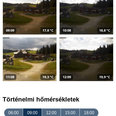
09:09
17,8 °C
10:08
18,8 °C
11:08
19,3 °C
12:09
19,9 °C
Történelmi hőmérsékletek
06:00
09:00
12:00
15:00
18:00