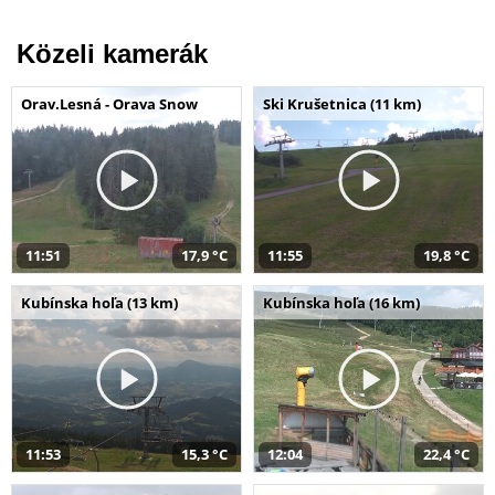
Közeli kamerák
Orav.Lesná - Orava Snow
Ski Krušetnica (11 km)
11:51
17,9 °C
11:55
19,8 °C
Kubínska hoľa (13 km)
Kubínska hoľa (16 km)
11:53
15,3 °C
12:04
22,4 °C