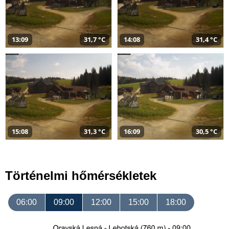
13:09
31,7 °C
14:08
31,4 °C
15:08
31,3 °C
16:09
30,5 °C
Történelmi hőmérsékletek
06:00
09:00
12:00
15:00
18:00