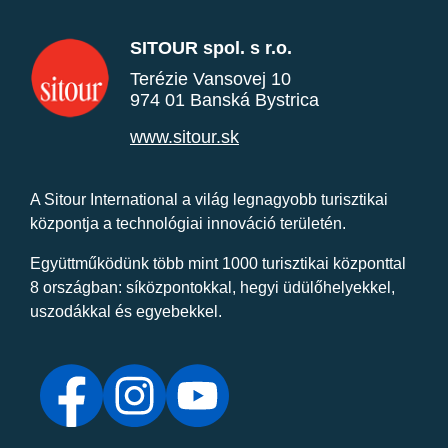
SITOUR spol. s r.o.
Terézie Vansovej 10
974 01 Banská Bystrica
www.sitour.sk
A Sitour International a világ legnagyobb turisztikai
központja a technológiai innováció területén.
Együttműködünk több mint 1000 turisztikai központtal
8 országban: síközpontokkal, hegyi üdülőhelyekkel,
uszodákkal és egyebekkel.