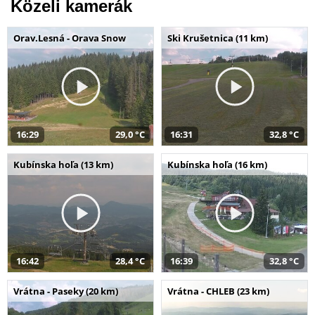
Közeli kamerák
Orav.Lesná - Orava Snow
Ski Krušetnica (11 km)
16:29
29,0 °C
16:31
32,8 °C
Kubínska hoľa (13 km)
Kubínska hoľa (16 km)
16:42
28,4 °C
16:39
32,8 °C
Vrátna - Paseky (20 km)
Vrátna - CHLEB (23 km)