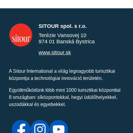
SITOUR spol. s r.o.
Terézie Vansovej 10
974 01 Banská Bystrica
www.sitour.sk
A Sitour International a világ legnagyobb turisztikai
központja a technológiai innováció területén.
Együttműködünk több mint 1000 turisztikai központtal
8 országban: síközpontokkal, hegyi üdülőhelyekkel,
uszodákkal és egyebekkel.