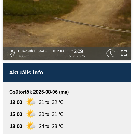
12:09
ORAVSKÁ LESNÁ - LEHOTSKÁ
760 m
6. 8. 2026
Aktuális info
Csütörtök 2026-08-06 (ma)
13:00
31 tól 32 °C
15:00
30 tól 31 °C
18:00
24 tól 28 °C