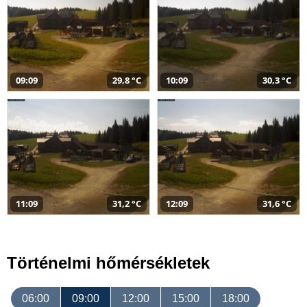
09:09
29,8 °C
10:09
30,3 °C
11:09
31,2 °C
12:09
31,6 °C
Történelmi hőmérsékletek
06:00
09:00
12:00
15:00
18:00