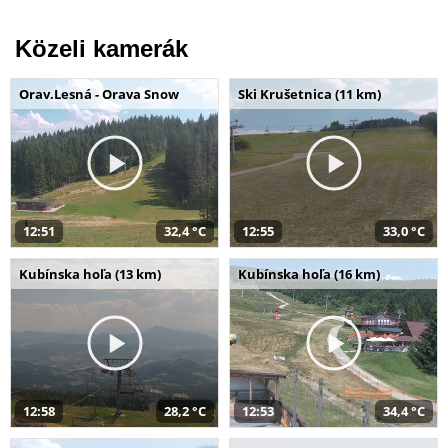
Közeli kamerák
Orav.Lesná - Orava Snow
Ski Krušetnica (11 km)
12:51
32,4 °C
12:55
33,0 °C
Kubínska hoľa (13 km)
Kubínska hoľa (16 km)
12:58
28,2 °C
12:53
34,4 °C