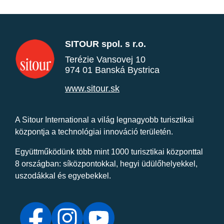
SITOUR spol. s r.o.
Terézie Vansovej 10
974 01 Banská Bystrica
www.sitour.sk
A Sitour International a világ legnagyobb turisztikai
központja a technológiai innováció területén.
Együttműködünk több mint 1000 turisztikai központtal
8 országban: síközpontokkal, hegyi üdülőhelyekkel,
uszodákkal és egyebekkel.