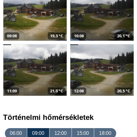
09:08
19,3 °C
10:08
20,1 °C
11:09
21,0 °C
12:08
20,5 °C
Történelmi hőmérsékletek
06:00
09:00
12:00
15:00
18:00