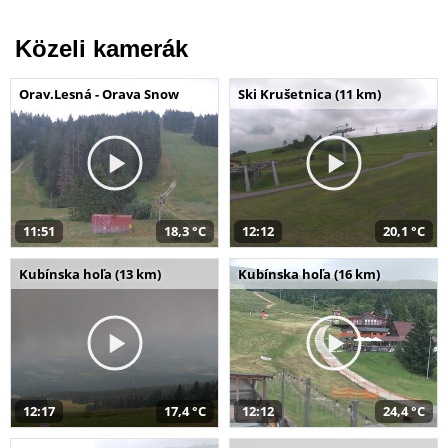
Közeli kamerák
Orav.Lesná - Orava Snow
Ski Krušetnica (11 km)
11:51
18,3 °C
12:12
20,1 °C
Kubínska hoľa (13 km)
Kubínska hoľa (16 km)
12:17
17,4 °C
12:12
24,4 °C