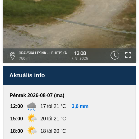
12:08
ORAVSKÁ LESNÁ - LEHOTSKÁ
760 m
7. 8. 2026
Aktuális info
Péntek 2026-08-07 (ma)
12:00
17 tól 21 °C
3,6 mm
15:00
20 tól 21 °C
18:00
18 tól 20 °C