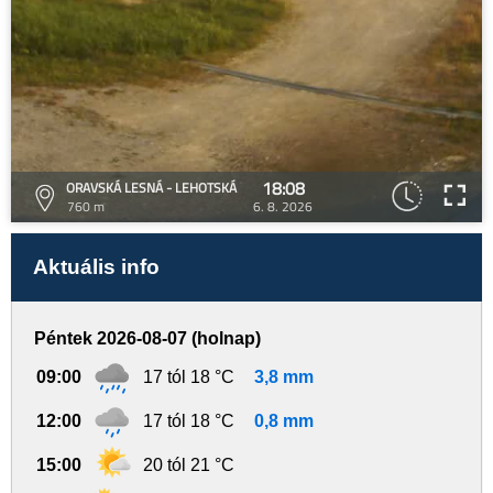
18:08
ORAVSKÁ LESNÁ - LEHOTSKÁ
760 m
6. 8. 2026
Aktuális info
Péntek 2026-08-07 (holnap)
09:00
17 tól 18 °C
3,8 mm
12:00
17 tól 18 °C
0,8 mm
15:00
20 tól 21 °C