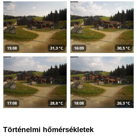
15:08
31,3 °C
16:09
30,5 °C
17:08
28,8 °C
18:08
26,3 °C
Történelmi hőmérsékletek