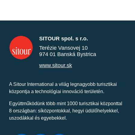
SITOUR spol. s r.o.
Terézie Vansovej 10
974 01 Banská Bystrica
www.sitour.sk
A Sitour International a világ legnagyobb turisztikai
központja a technológiai innováció területén.
Együttműködünk több mint 1000 turisztikai központtal
8 országban: síközpontokkal, hegyi üdülőhelyekkel,
uszodákkal és egyebekkel.