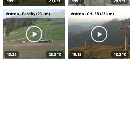
19:05
23,6 °C
19:03
28,1 °C
Vrátna - Paseky (20 km)
Vrátna - CHLEB (23 km)
18:34
28,8 °C
19:15
18,2 °C