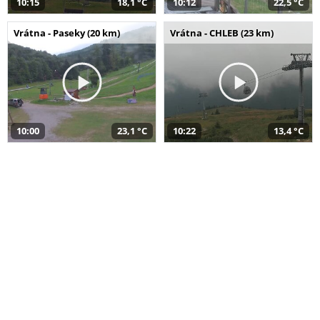
10:15
18,1 °C
10:12
22,5 °C
Vrátna - Paseky (20 km)
Vrátna - CHLEB (23 km)
10:00
23,1 °C
10:22
13,4 °C