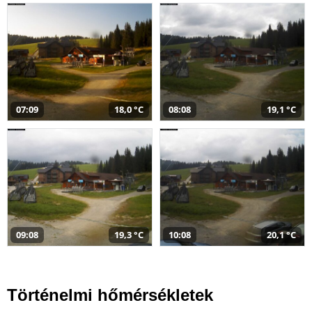
07:09
18,0 °C
08:08
19,1 °C
09:08
19,3 °C
10:08
20,1 °C
Történelmi hőmérsékletek