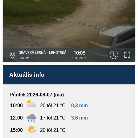
10:08
ORAVSKÁ LESNÁ - LEHOTSKÁ
760 m
7. 8. 2026
Aktuális info
Péntek 2026-08-07 (ma)
10:00
20 tól 21 °C
0,3 mm
12:00
17 tól 21 °C
3,6 mm
15:00
20 tól 21 °C