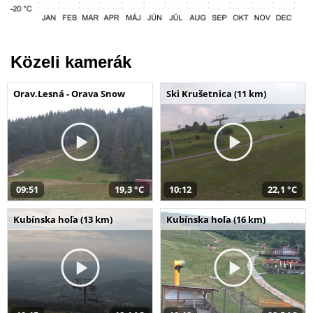
Közeli kamerák
Orav.Lesná - Orava Snow
Ski Krušetnica (11 km)
09:51
19,3 °C
10:12
22,1 °C
Kubínska hoľa (13 km)
Kubínska hoľa (16 km)