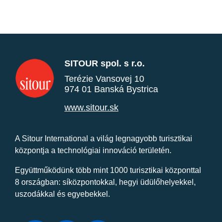
SITOUR spol. s r.o.
Terézie Vansovej 10
974 01 Banská Bystrica
www.sitour.sk
A Sitour International a világ legnagyobb turisztikai
központja a technológiai innováció területén.
Együttműködünk több mint 1000 turisztikai központtal
8 országban: síközpontokkal, hegyi üdülőhelyekkel,
uszodákkal és egyebekkel.