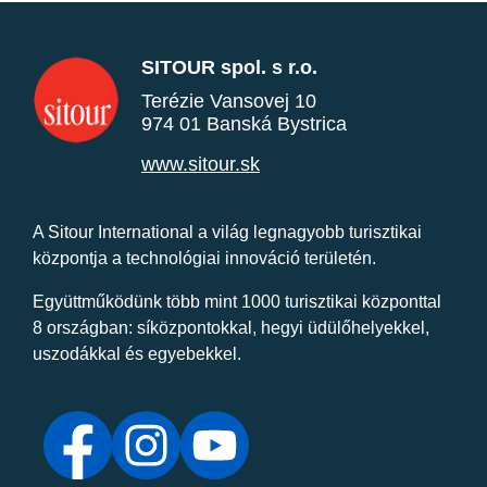
SITOUR spol. s r.o.
Terézie Vansovej 10
974 01 Banská Bystrica
www.sitour.sk
A Sitour International a világ legnagyobb turisztikai
központja a technológiai innováció területén.
Együttműködünk több mint 1000 turisztikai központtal
8 országban: síközpontokkal, hegyi üdülőhelyekkel,
uszodákkal és egyebekkel.