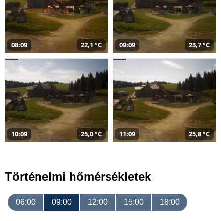
08:09
22,1 °C
09:09
23,7 °C
10:09
25,0 °C
11:09
25,8 °C
Történelmi hőmérsékletek
06:00
09:00
12:00
15:00
18:00