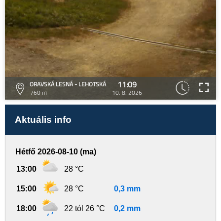
11:09
ORAVSKÁ LESNÁ - LEHOTSKÁ
760 m
10. 8. 2026
Aktuális info
Hétfő 2026-08-10 (ma)
13:00
28 °C
15:00
28 °C
0,3 mm
18:00
22 tól 26 °C
0,2 mm