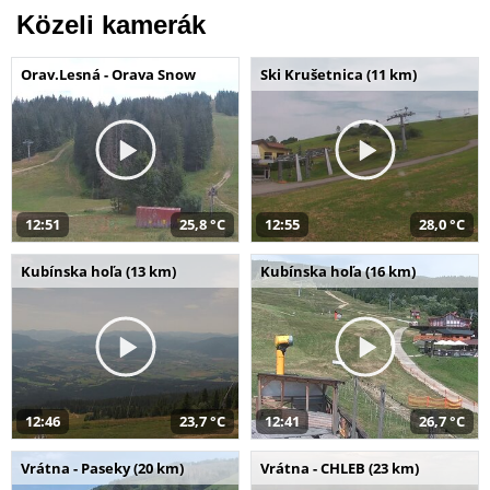
Közeli kamerák
Orav.Lesná - Orava Snow
Ski Krušetnica (11 km)
12:51
25,8 °C
12:55
28,0 °C
Kubínska hoľa (13 km)
Kubínska hoľa (16 km)
12:46
23,7 °C
12:41
26,7 °C
Vrátna - Paseky (20 km)
Vrátna - CHLEB (23 km)