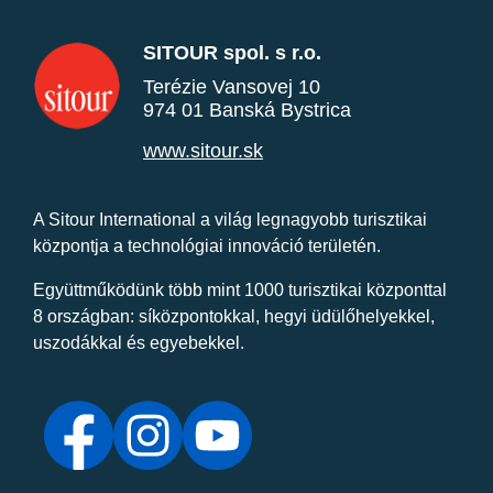
SITOUR spol. s r.o.
Terézie Vansovej 10
974 01 Banská Bystrica
www.sitour.sk
A Sitour International a világ legnagyobb turisztikai
központja a technológiai innováció területén.
Együttműködünk több mint 1000 turisztikai központtal
8 országban: síközpontokkal, hegyi üdülőhelyekkel,
uszodákkal és egyebekkel.