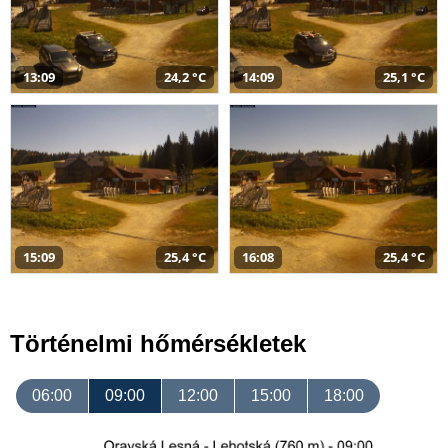
13:09
24,2 °C
14:09
25,1 °C
15:09
25,4 °C
16:08
25,4 °C
Történelmi hőmérsékletek
06:00
09:00
12:00
15:00
18:00