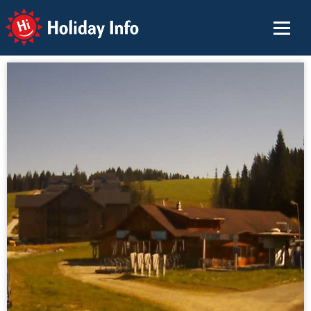
Holiday Info