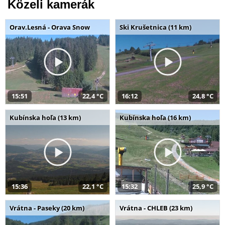
Közeli kamerák
Orav.Lesná - Orava Snow
Ski Krušetnica (11 km)
15:51
22,4 °C
16:12
24,8 °C
Kubínska hoľa (13 km)
Kubínska hoľa (16 km)
15:36
22,1 °C
15:32
25,9 °C
Vrátna - Paseky (20 km)
Vrátna - CHLEB (23 km)