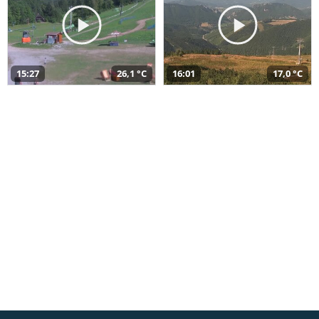
15:27
26,1 °C
16:01
17,0 °C