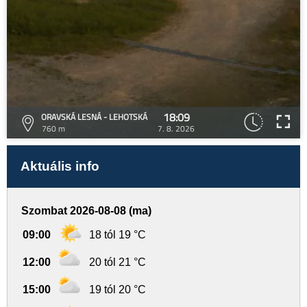
18:09
ORAVSKÁ LESNÁ - LEHOTSKÁ
760 m
7. 8. 2026
Aktuális info
Szombat 2026-08-08 (ma)
09:00
18 tól 19 °C
12:00
20 tól 21 °C
15:00
19 tól 20 °C