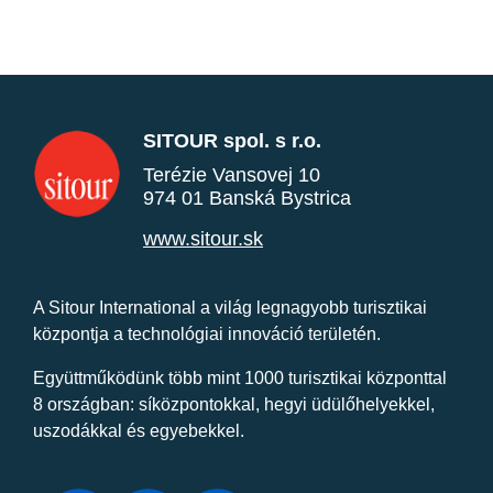
SITOUR spol. s r.o.
Terézie Vansovej 10
974 01 Banská Bystrica
www.sitour.sk
A Sitour International a világ legnagyobb turisztikai
központja a technológiai innováció területén.
Együttműködünk több mint 1000 turisztikai központtal
8 országban: síközpontokkal, hegyi üdülőhelyekkel,
uszodákkal és egyebekkel.