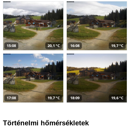
15:08
20,1 °C
16:08
19,7 °C
17:08
19,7 °C
18:09
19,6 °C
Történelmi hőmérsékletek