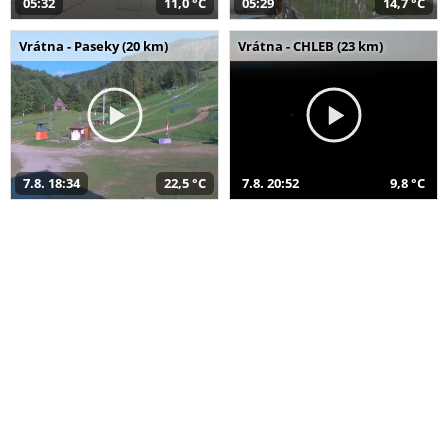
05:32
11,0 °C
05:29
14,7 °C
Vrátna - Paseky (20 km)
Vrátna - CHLEB (23 km)
7.8. 18:34
22,5 °C
7.8. 20:52
9,8 °C