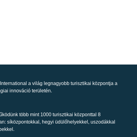
 International a világ legnagyobb turisztikai központja a
giai innováció területén.
ködünk több mint 1000 turisztikai központtal 8
n: síközpontokkal, hegyi üdülőhelyekkel, uszodákkal
bekkel.