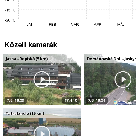
Közeli kamerák
Jasná - Repiská (5 km)
Demänovská Dol. - Jaskyn
7.8. 18:39
17,4 °C
7.8. 18:34
Tatralandia (15 km)