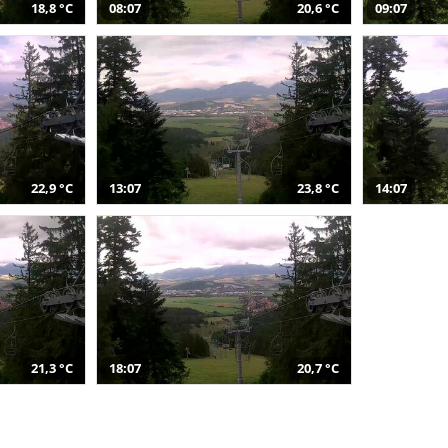
18,8 °C
08:07
20,6 °C
09:07
22,9 °C
13:07
23,8 °C
14:07
21,3 °C
18:07
20,7 °C