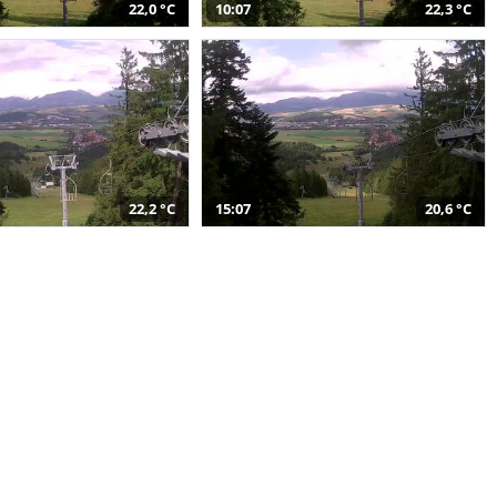
22,0 °C
10:07
22,3 °C
22,2 °C
15:07
20,6 °C