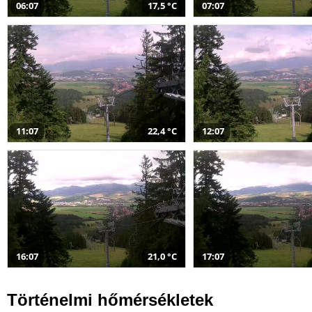
06:07
17,5 °C
07:07
11:07
22,4 °C
12:07
16:07
21,0 °C
17:07
Történelmi hőmérsékletek