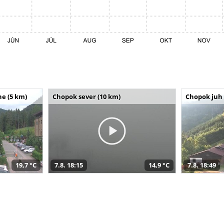
e (5 km)
Chopok sever (10 km)
Chopok juh 
19,7 °C
7.8. 18:15
14,9 °C
7.8. 18:49