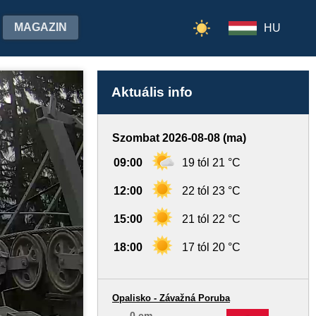
MAGAZIN
HU
Aktuális info
Szombat 2026-08-08 (ma)
09:00
19 tól 21 °C
12:00
22 tól 23 °C
15:00
21 tól 22 °C
18:00
17 tól 20 °C
Opalisko - Závažná Poruba
0 cm
-