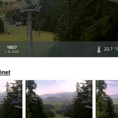
18:07
20.7 °
7. 8. 2026
énet