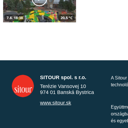
7.8. 18:38
20,5 °C
SITOUR spol. s r.o.
A Sitour
technoló
Terézie Vansovej 10
974 01 Banská Bystrica
www.sitour.sk
Együttmű
országba
és egye