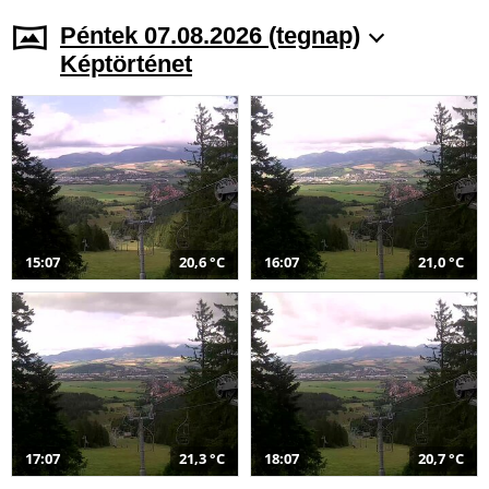
Péntek 07.08.2026 (tegnap)
Képtörténet
15:07
20,6 °C
16:07
21,0 °C
17:07
21,3 °C
18:07
20,7 °C