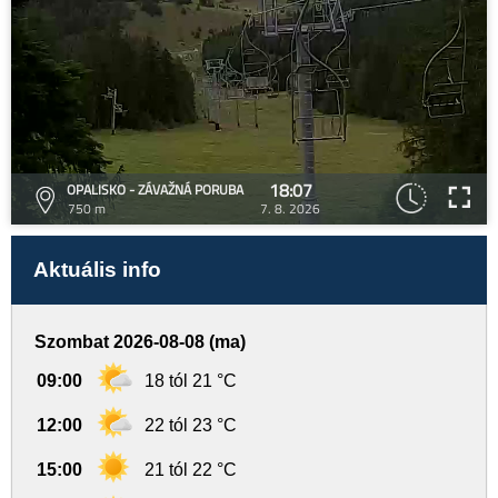
18:07
OPALISKO - ZÁVAŽNÁ PORUBA
750 m
7. 8. 2026
Aktuális info
Szombat 2026-08-08 (ma)
09:00
18 tól 21 °C
12:00
22 tól 23 °C
15:00
21 tól 22 °C