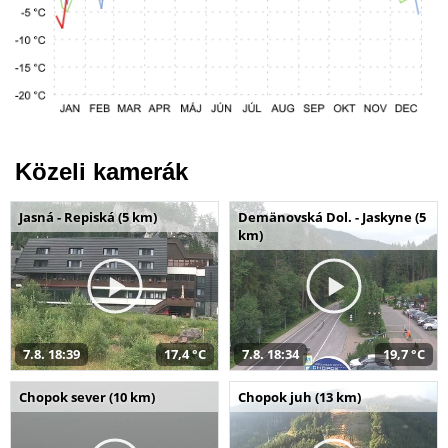
Közeli kamerák
Jasná - Repiská (5 km)
Demänovská Dol. - Jaskyne (5
km)
7.8. 18:39
17,4 °C
7.8. 18:34
19,7 °C
Chopok sever (10 km)
Chopok juh (13 km)