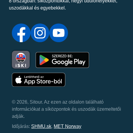
8 országban: síközpontokkal, hegyi üdülőhelyekkel,
uszodákkal és egyebekkel.
© 2026, Sitour. Az ezen az oldalon található
információkat a síközpontok és uszodák üzemeltetői
adják.
Időjárás:
SHMU.sk
,
MET Norway