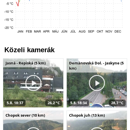
Közeli kamerák
Jasná - Repiská (5 km)
Demänovská Dol. - Jaskyne (5
km)
5.8. 18:37
26,2 °C
5.8. 18:34
28,7 °C
Chopok sever (10 km)
Chopok juh (13 km)