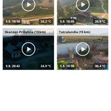
5.8. 18:16
24,2 °C
5.8. 18:49
26,9 °C
Skanzen Pribylina (13 km)
Tatralandia (15 km)
5.8. 20:42
24,9 °C
5.8. 18:38
30,4 °C