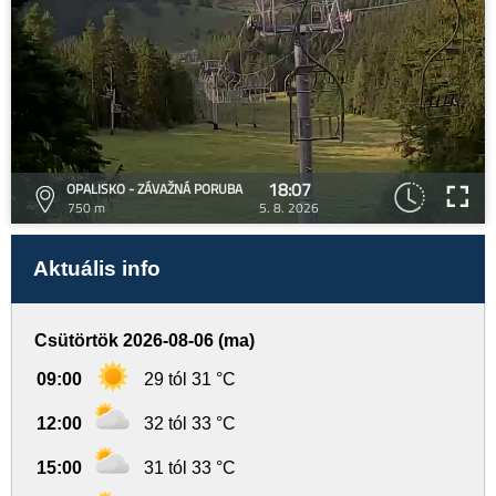
18:07
OPALISKO - ZÁVAŽNÁ PORUBA
750 m
5. 8. 2026
Aktuális info
Csütörtök 2026-08-06 (ma)
09:00
29 tól 31 °C
12:00
32 tól 33 °C
15:00
31 tól 33 °C