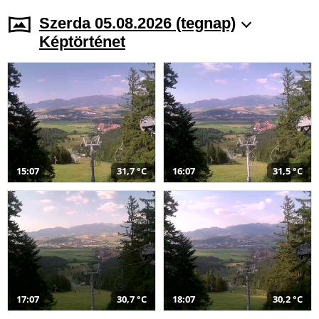
Szerda 05.08.2026 (tegnap)
Képtörténet
15:07
31,7 °C
16:07
31,5 °C
17:07
30,7 °C
18:07
30,2 °C