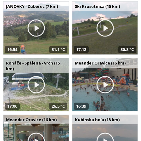
JANOVKY - Zuberec (7 km)
Ski Krušetnica (15 km)
16:54
31,1 °C
17:12
30,8 °C
Roháče - Spálená - vrch (15
Meander Oravice (16 km)
km)
17:06
26,5 °C
16:39
Meander Oravice (16 km)
Kubínska hoľa (18 km)