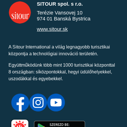
SITOUR spol. s r.o.
Terézie Vansovej 10
974 01 Banská Bystrica
www.sitour.sk
A Sitour International a világ legnagyobb turisztikai
központja a technológiai innováció területén.
Együttműködünk több mint 1000 turisztikai központtal
8 országban: síközpontokkal, hegyi üdülőhelyekkel,
uszodákkal és egyebekkel.