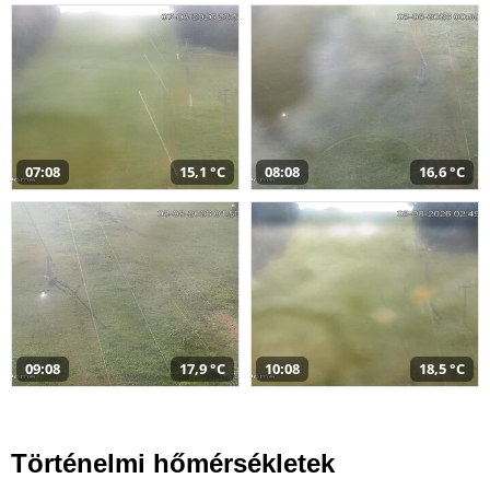
07:08
15,1 °C
08:08
16,6 °C
09:08
17,9 °C
10:08
18,5 °C
Történelmi hőmérsékletek