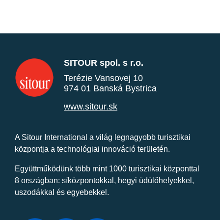
SITOUR spol. s r.o.
Terézie Vansovej 10
974 01 Banská Bystrica
www.sitour.sk
A Sitour International a világ legnagyobb turisztikai
központja a technológiai innováció területén.
Együttműködünk több mint 1000 turisztikai központtal
8 országban: síközpontokkal, hegyi üdülőhelyekkel,
uszodákkal és egyebekkel.