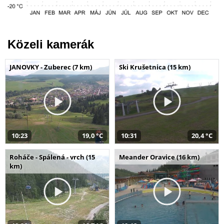
Közeli kamerák
JANOVKY - Zuberec (7 km)
Ski Krušetnica (15 km)
10:23
19,0 °C
10:31
20,4 °C
Roháče - Spálená - vrch (15
Meander Oravice (16 km)
km)