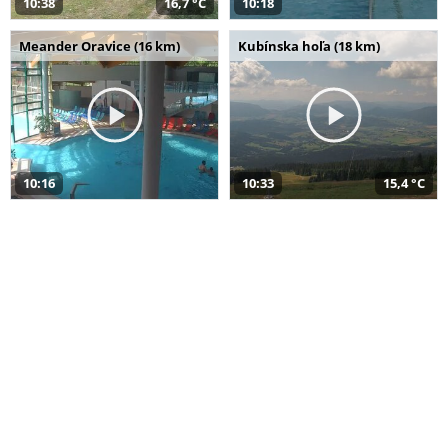
10:38
16,7 °C
10:18
Meander Oravice (16 km)
Kubínska hoľa (18 km)
10:16
10:33
15,4 °C