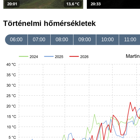
20:01
13,6 °C
20:33
Történelmi hőmérsékletek
06:00
07:00
08:00
09:00
10:00
11:00