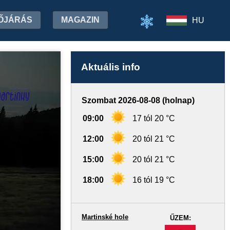
ŐJÁRÁS
MAGAZIN
HU
Aktuális info
Szombat 2026-08-08 (holnap)
09:00
17 tól 20 °C
12:00
20 tól 21 °C
15:00
20 tól 21 °C
18:00
16 tól 19 °C
Martinské hole
ŰZEM:
-