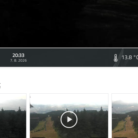
20:33
13.8 °
7. 8. 2026
t