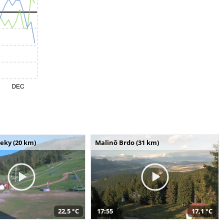
seky (20 km)
Malinô Brdo (31 km)
22,5 °C
17:55
17,1 °C