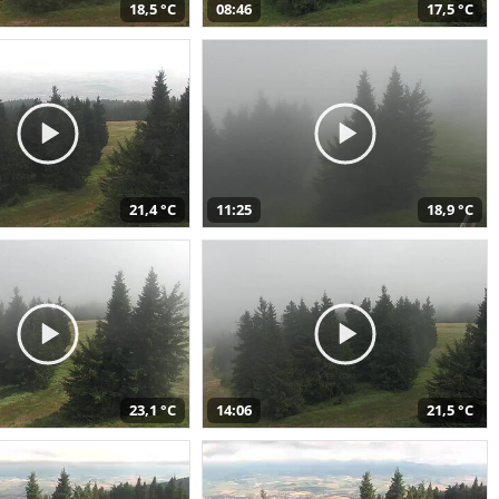
18,5 °C
08:46
17,5 °C
21,4 °C
11:25
18,9 °C
23,1 °C
14:06
21,5 °C