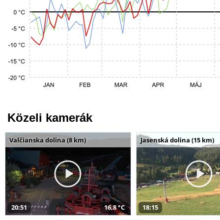
Közeli kamerák
Valčianska dolina (8 km)
Jasenská dolina (15 km)
20:51
16,8 °C
18:15