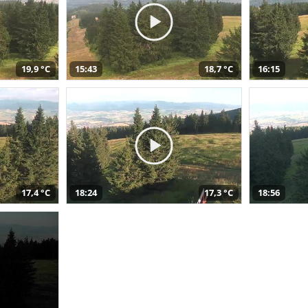
19,9 °C
15:43
18,7 °C
16:15
17,4 °C
18:24
17,3 °C
18:56