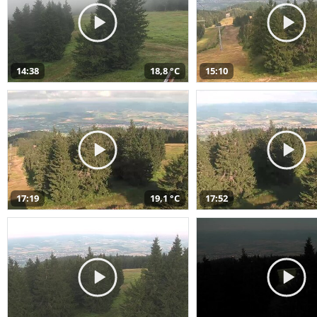
14:38
18,8 °C
15:10
17:19
19,1 °C
17:52