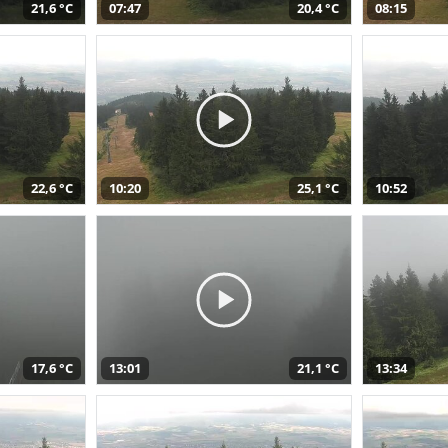
21,6 °C
07:47
20,4 °C
08:15
22,6 °C
10:20
25,1 °C
10:52
17,6 °C
13:01
21,1 °C
13:34