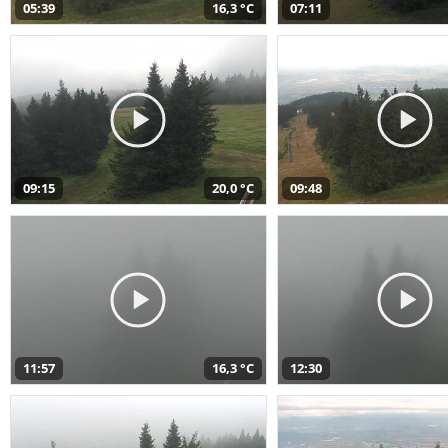
05:39
16,3 °C
07:11
09:15
20,0 °C
09:48
11:57
16,3 °C
12:30