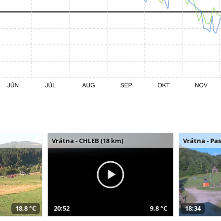
Vrátna - CHLEB (18 km)
Vrátna - Pa
18,8 °C
20:52
9,8 °C
18:34