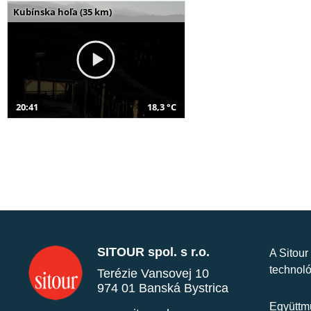
Kubínska hoľa (35 km)
20:41
18,3 °C
SITOUR spol. s r.o.
A Sitour
technoló
Terézie Vansovej 10
974 01 Banská Bystrica
Együttmű