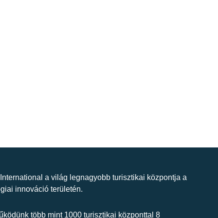
 International a világ legnagyobb turisztikai központja a
giai innováció területén.
ködünk több mint 1000 turisztikai központtal 8