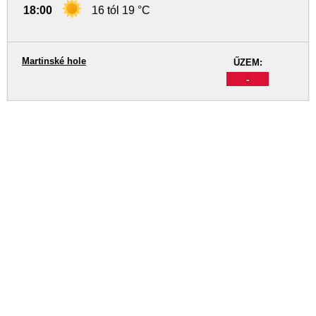
18:00
16 tól 19 °C
Martinské hole
ŰZEM:
-