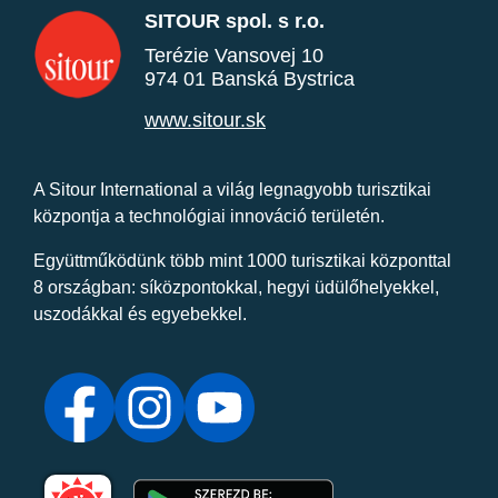
SITOUR spol. s r.o.
Terézie Vansovej 10
974 01 Banská Bystrica
www.sitour.sk
A Sitour International a világ legnagyobb turisztikai
központja a technológiai innováció területén.
Együttműködünk több mint 1000 turisztikai központtal
8 országban: síközpontokkal, hegyi üdülőhelyekkel,
uszodákkal és egyebekkel.