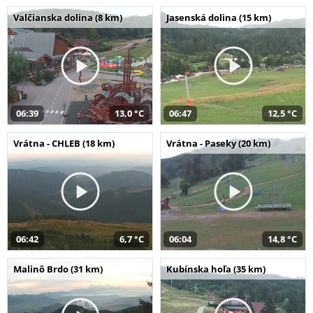
Valčianska dolina (8 km)
Jasenská dolina (15 km)
06:39
13,0 °C
06:47
12,5 °C
Vrátna - CHLEB (18 km)
Vrátna - Paseky (20 km)
06:42
6,7 °C
06:04
14,8 °C
Malinô Brdo (31 km)
Kubínska hoľa (35 km)