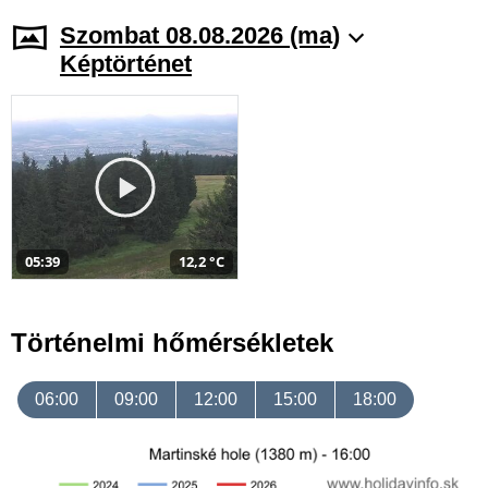
Szombat 08.08.2026 (ma)
Képtörténet
05:39
12,2 °C
Történelmi hőmérsékletek
06:00
09:00
12:00
15:00
18:00