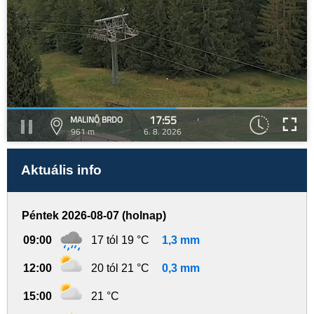
17:55
MALINÔ BRDO
961 m
6. 8. 2026
Aktuális info
Péntek 2026-08-07 (holnap)
09:00
17 tól 19 °C
1,3 mm
12:00
20 tól 21 °C
0,3 mm
15:00
21 °C