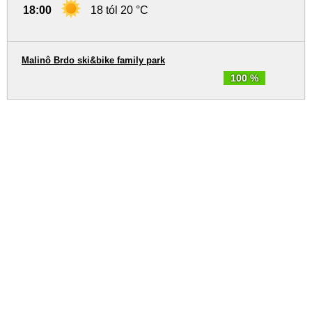
18:00
18 tól 20 °C
Malinô Brdo ski&bike family park
100 %