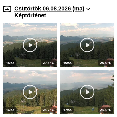
Csütörtök 06.08.2026 (ma)
Képtörténet
14:55
29,3 °C
15:55
28,8 °C
16:55
28,7 °C
17:55
23,3 °C