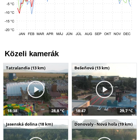
Közeli kamerák
Tatralandia (13 km)
Bešeňová (13 km)
18:38
28,8 °C
18:47
29,7 °C
Jasenská dolina (18 km)
Donovaly - Nová hoľa (19 km)