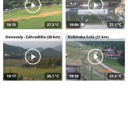
18:15
27,3 °C
19:09
27,1 °C
Donovaly - Záhradište (20 km)
Kubínska hoľa (21 km)
19:17
26,1 °C
19:19
27,5 °C