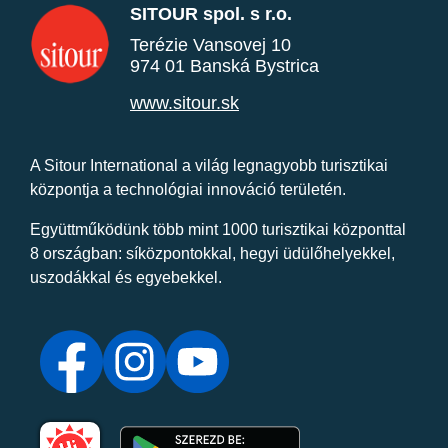
SITOUR spol. s r.o.
Terézie Vansovej 10
974 01 Banská Bystrica
www.sitour.sk
A Sitour International a világ legnagyobb turisztikai
központja a technológiai innováció területén.
Együttműködünk több mint 1000 turisztikai központtal
8 országban: síközpontokkal, hegyi üdülőhelyekkel,
uszodákkal és egyebekkel.