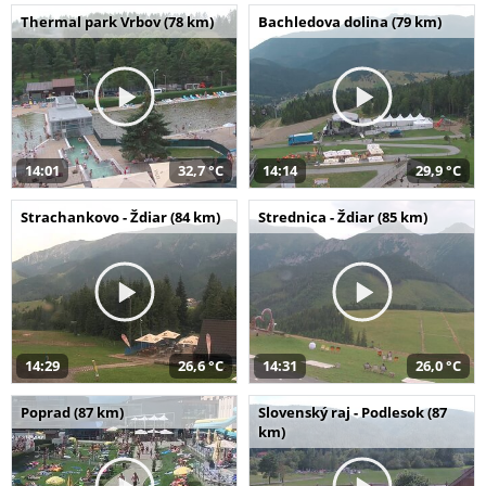
Thermal park Vrbov (78 km)
Bachledova dolina (79 km)
14:01
32,7 °C
14:14
29,9 °C
Strachankovo - Ždiar (84 km)
Strednica - Ždiar (85 km)
14:29
26,6 °C
14:31
26,0 °C
Poprad (87 km)
Slovenský raj - Podlesok (87
km)