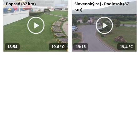
Poprad (87 km)
Slovenský raj - Podlesok (87
km)
18:54
19,6 °C
19:15
19,4 °C