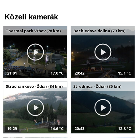
Közeli kamerák
Thermal park Vrbov (78 km)
Bachledova dolina (79 km)
21:01
17,0 °C
20:42
15,1 °C
Strachankovo - Ždiar (84 km)
Strednica - Ždiar (85 km)
19:29
14,6 °C
20:43
12,8 °C