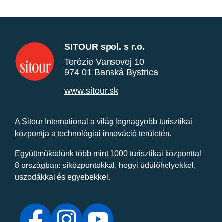
SITOUR spol. s r.o.
Terézie Vansovej 10
974 01 Banská Bystrica
www.sitour.sk
A Sitour International a világ legnagyobb turisztikai
központja a technológiai innováció területén.
Együttműködünk több mint 1000 turisztikai központtal
8 országban: síközpontokkal, hegyi üdülőhelyekkel,
uszodákkal és egyebekkel.