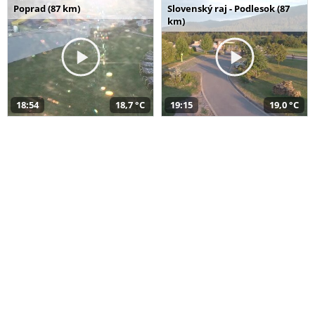
Poprad (87 km)
Slovenský raj - Podlesok (87
km)
18:54
18,7 °C
19:15
19,0 °C