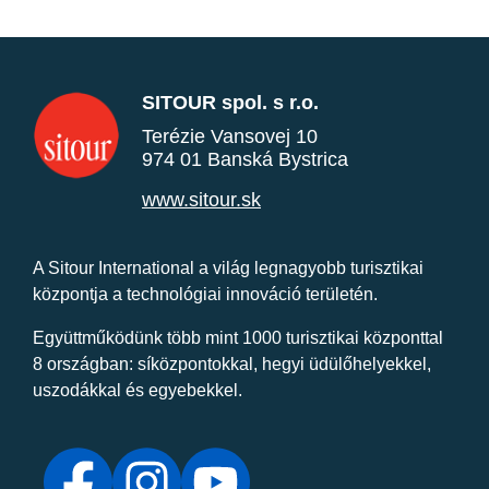
SITOUR spol. s r.o.
Terézie Vansovej 10
974 01 Banská Bystrica
www.sitour.sk
A Sitour International a világ legnagyobb turisztikai
központja a technológiai innováció területén.
Együttműködünk több mint 1000 turisztikai központtal
8 országban: síközpontokkal, hegyi üdülőhelyekkel,
uszodákkal és egyebekkel.