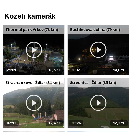
Közeli kamerák
Thermal park Vrbov (78 km)
Bachledova dolina (79 km)
21:01
16,5 °C
20:41
14,6 °C
Strachankovo - Ždiar (84 km)
Strednica - Ždiar (85 km)
07:13
12,4 °C
20:26
12,3 °C