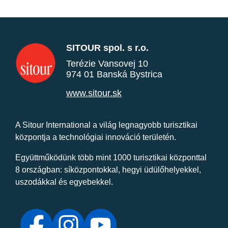
SITOUR spol. s r.o.
Terézie Vansovej 10
974 01 Banská Bystrica
www.sitour.sk
A Sitour International a világ legnagyobb turisztikai
központja a technológiai innováció területén.
Együttműködünk több mint 1000 turisztikai központtal
8 országban: síközpontokkal, hegyi üdülőhelyekkel,
uszodákkal és egyebekkel.