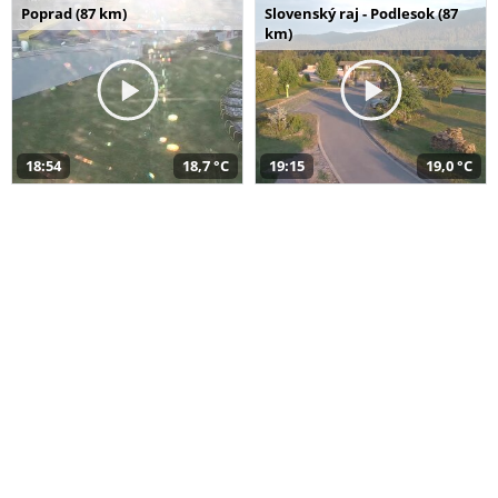
Poprad (87 km)
Slovenský raj - Podlesok (87
km)
18:54
18,7 °C
19:15
19,0 °C