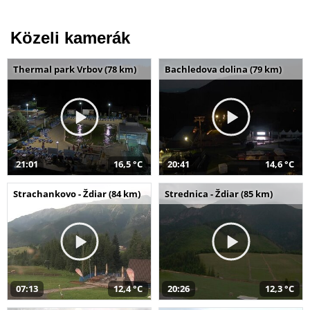
Közeli kamerák
Thermal park Vrbov (78 km)
Bachledova dolina (79 km)
21:01
16,5 °C
20:41
14,6 °C
Strachankovo - Ždiar (84 km)
Strednica - Ždiar (85 km)
07:13
12,4 °C
20:26
12,3 °C