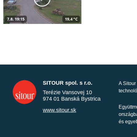
7.8. 19:15
19,4 °C
SITOUR spol. s r.o.
A Sitour
technoló
Terézie Vansovej 10
974 01 Banská Bystrica
Együttmű
www.sitour.sk
országba
és egye