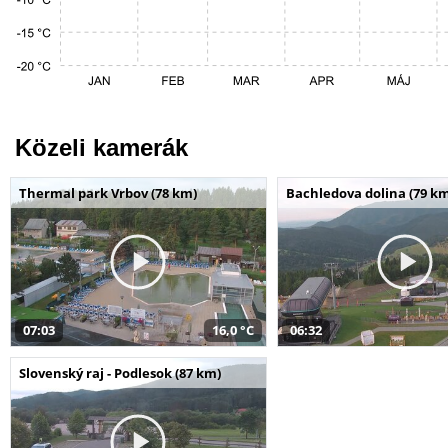
Közeli kamerák
Thermal park Vrbov (78 km)
Bachledova dolina (79 k
07:03
16,0 °C
06:32
Slovenský raj - Podlesok (87 km)