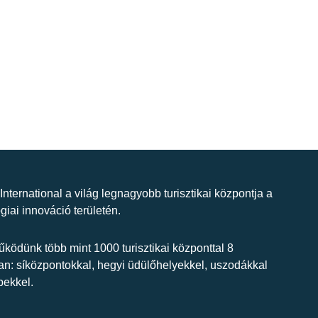
 International a világ legnagyobb turisztikai központja a
giai innováció területén.
ködünk több mint 1000 turisztikai központtal 8
n: síközpontokkal, hegyi üdülőhelyekkel, uszodákkal
bekkel.