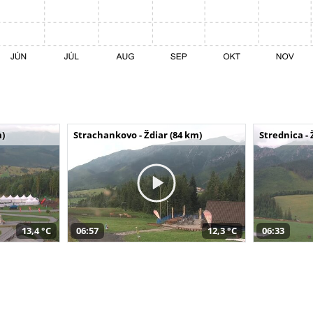
m)
Strachankovo - Ždiar (84 km)
Strednica - 
13,4 °C
06:57
12,3 °C
06:33