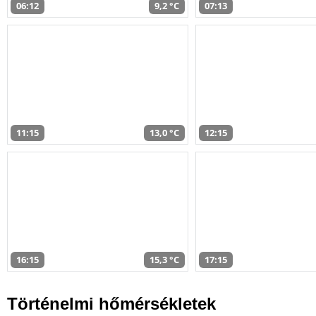
06:12
9,2 °C
07:13
11:15
13,0 °C
12:15
16:15
15,3 °C
17:15
Történelmi hőmérsékletek