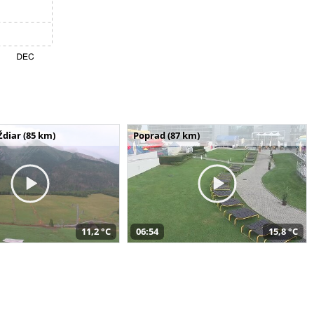
Ždiar (85 km)
Poprad (87 km)
11,2 °C
06:54
15,8 °C