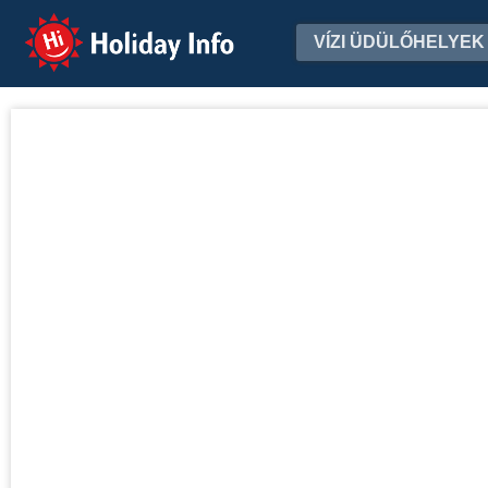
Holiday Info
VÍZI ÜDÜLŐHELYEK