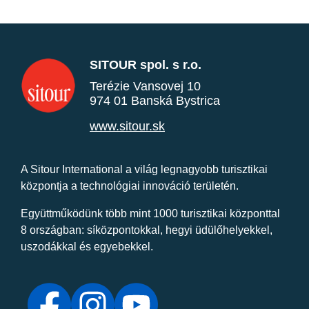
SITOUR spol. s r.o.
Terézie Vansovej 10
974 01 Banská Bystrica
www.sitour.sk
A Sitour International a világ legnagyobb turisztikai
központja a technológiai innováció területén.
Együttműködünk több mint 1000 turisztikai központtal
8 országban: síközpontokkal, hegyi üdülőhelyekkel,
uszodákkal és egyebekkel.