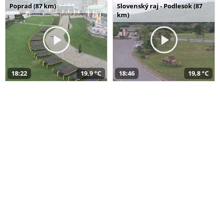
Poprad (87 km)
Slovenský raj - Podlesok (87
km)
18:22
19,9 °C
18:46
19,8 °C