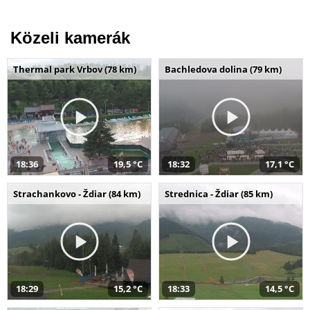
Közeli kamerák
Thermal park Vrbov (78 km)
Bachledova dolina (79 km)
18:36
19,5 °C
18:32
17,1 °C
Strachankovo - Ždiar (84 km)
Strednica - Ždiar (85 km)
18:29
15,2 °C
18:33
14,5 °C