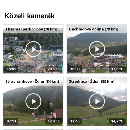
Közeli kamerák
Thermal park Vrbov (78 km)
Bachledova dolina (79 km)
18:01
20,1 °C
18:00
17,6 °C
Strachankovo - Ždiar (84 km)
Strednica - Ždiar (85 km)
07:13
12,4 °C
17:45
14,7 °C