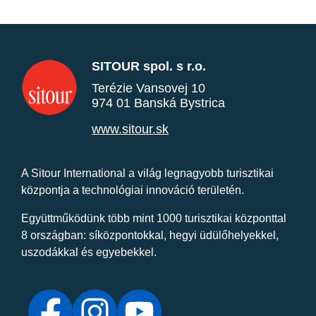
SITOUR spol. s r.o.
Terézie Vansovej 10
974 01 Banská Bystrica
www.sitour.sk
A Sitour International a világ legnagyobb turisztikai
központja a technológiai innováció területén.
Együttműködünk több mint 1000 turisztikai központtal
8 országban: síközpontokkal, hegyi üdülőhelyekkel,
uszodákkal és egyebekkel.