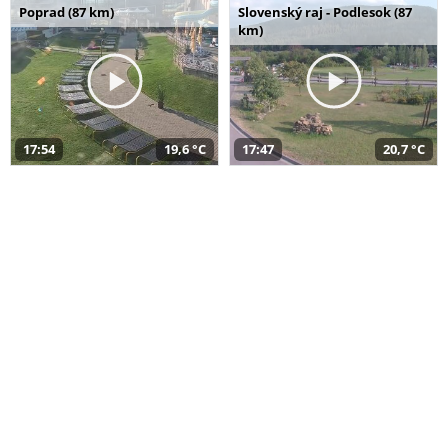
Poprad (87 km)
Slovenský raj - Podlesok (87
km)
17:54
19,6 °C
17:47
20,7 °C