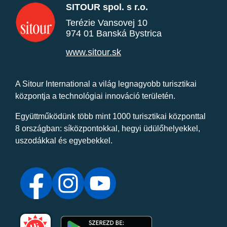
SITOUR spol. s r.o.
Terézie Vansovej 10
974 01 Banská Bystrica
www.sitour.sk
A Sitour International a világ legnagyobb turisztikai
központja a technológiai innováció területén.
Együttműködünk több mint 1000 turisztikai központtal
8 országban: síközpontokkal, hegyi üdülőhelyekkel,
uszodákkal és egyebekkel.