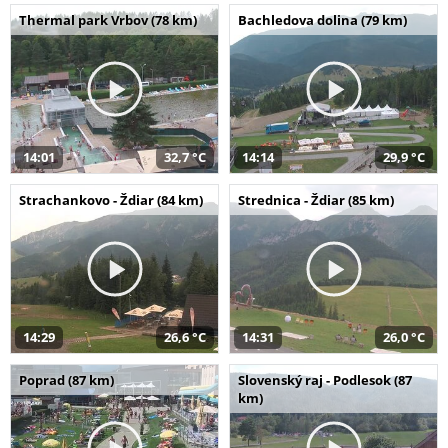
Thermal park Vrbov (78 km)
Bachledova dolina (79 km)
14:01
32,7 °C
14:14
29,9 °C
Strachankovo - Ždiar (84 km)
Strednica - Ždiar (85 km)
14:29
26,6 °C
14:31
26,0 °C
Poprad (87 km)
Slovenský raj - Podlesok (87
km)