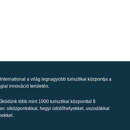
 International a világ legnagyobb turisztikai központja a
giai innováció területén.
ködünk több mint 1000 turisztikai központtal 8
n: síközpontokkal, hegyi üdülőhelyekkel, uszodákkal
bekkel.