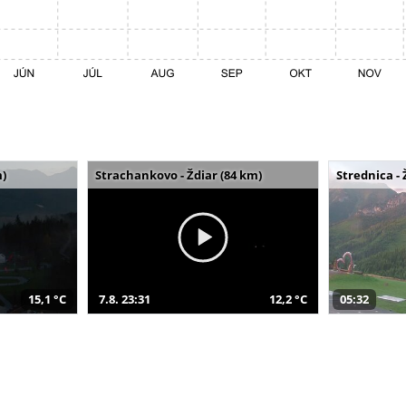
m)
Strachankovo - Ždiar (84 km)
Strednica - 
15,1 °C
7.8. 23:31
12,2 °C
05:32