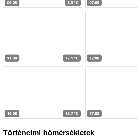
06:08
8,3 °C
07:09
11:08
17,1 °C
12:08
16:08
15,7 °C
17:08
Történelmi hőmérsékletek