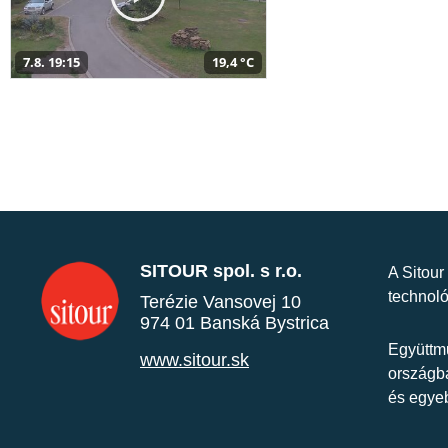
7.8. 19:15
19,4 °C
SITOUR spol. s r.o.
A Sitour
technoló
Terézie Vansovej 10
974 01 Banská Bystrica
Együttmű
www.sitour.sk
országba
és egye