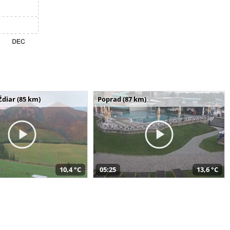
Ždiar (85 km)
Poprad (87 km)
10,4 °C
05:25
13,6 °C