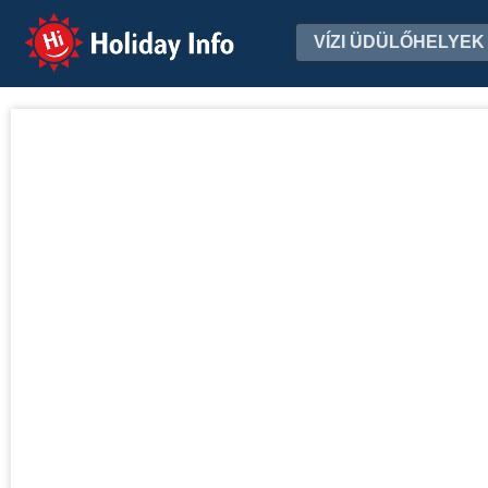
Holiday Info
VÍZI ÜDÜLŐHELYEK