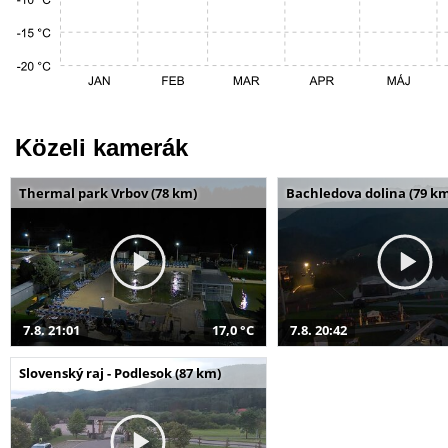
Közeli kamerák
Thermal park Vrbov (78 km)
Bachledova dolina (79 k
7.8. 21:01
17,0 °C
7.8. 20:42
Slovenský raj - Podlesok (87 km)