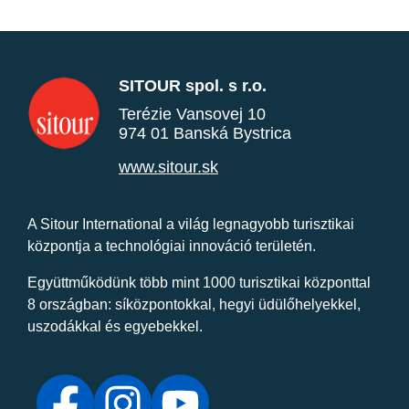
SITOUR spol. s r.o.
Terézie Vansovej 10
974 01 Banská Bystrica
www.sitour.sk
A Sitour International a világ legnagyobb turisztikai
központja a technológiai innováció területén.
Együttműködünk több mint 1000 turisztikai központtal
8 országban: síközpontokkal, hegyi üdülőhelyekkel,
uszodákkal és egyebekkel.