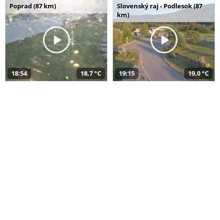
Poprad (87 km)
Slovenský raj - Podlesok (87
km)
18:54
18,7 °C
19:15
19,0 °C