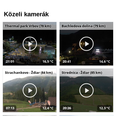
Közeli kamerák
Thermal park Vrbov (78 km)
Bachledova dolina (79 km)
21:01
16,5 °C
20:41
14,6 °C
Strachankovo - Ždiar (84 km)
Strednica - Ždiar (85 km)
07:13
12,4 °C
20:26
12,3 °C