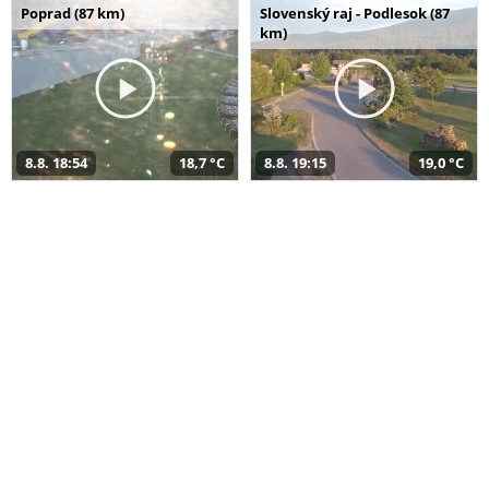
Poprad (87 km)
Slovenský raj - Podlesok (87
km)
8.8. 18:54
18,7 °C
8.8. 19:15
19,0 °C