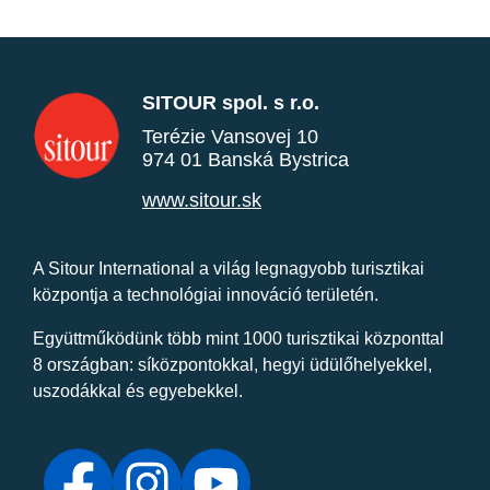
SITOUR spol. s r.o.
Terézie Vansovej 10
974 01 Banská Bystrica
www.sitour.sk
A Sitour International a világ legnagyobb turisztikai
központja a technológiai innováció területén.
Együttműködünk több mint 1000 turisztikai központtal
8 országban: síközpontokkal, hegyi üdülőhelyekkel,
uszodákkal és egyebekkel.