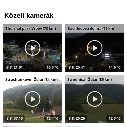
Közeli kamerák
Thermal park Vrbov (78 km)
Bachledova dolina (79 km)
8.8. 21:01
16,5 °C
8.8. 20:41
14,6 °C
Strachankovo - Ždiar (84 km)
Strednica - Ždiar (85 km)
8.8. 07:13
12,4 °C
8.8. 20:26
12,3 °C