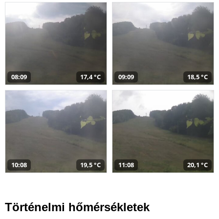
08:09
17,4 °C
09:09
18,5 °C
10:08
19,5 °C
11:08
20,1 °C
Történelmi hőmérsékletek