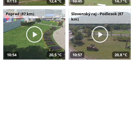
07:13
12,4 °C
10:45
14,7 °C
Poprad (87 km)
Slovenský raj - Podlesok (87
km)
10:54
20,5 °C
10:57
20,8 °C