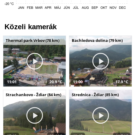
Közeli kamerák
Thermal park Vrbov (78 km)
Bachledova dolina (79 km)
11:01
20,9 °C
11:00
17,9 °C
Strachankovo - Ždiar (84 km)
Strednica - Ždiar (85 km)