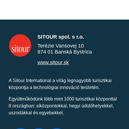
SITOUR spol. s r.o.
Terézie Vansovej 10
974 01 Banská Bystrica
www.sitour.sk
A Sitour International a világ legnagyobb turisztikai
központja a technológiai innováció területén.
Együttműködünk több mint 1000 turisztikai központtal
8 országban: síközpontokkal, hegyi üdülőhelyekkel,
uszodákkal és egyebekkel.