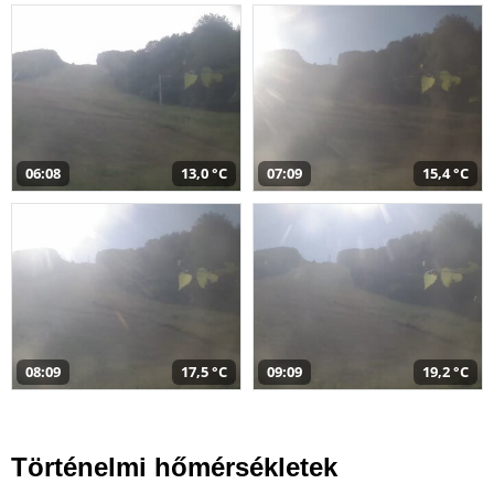
06:08
13,0 °C
07:09
15,4 °C
08:09
17,5 °C
09:09
19,2 °C
Történelmi hőmérsékletek