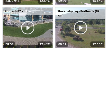
8.8. 07:13
12,4 °C
09:09
14,4 °C
Poprad (87 km)
Slovenský raj - Podlesok (87
km)
08:54
17,4 °C
09:01
17,6 °C