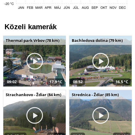
Közeli kamerák
Thermal park Vrbov (78 km)
Bachledova dolina (79 km)
09:02
17,9 °C
08:52
16,5 °C
Strachankovo - Ždiar (84 km)
Strednica - Ždiar (85 km)