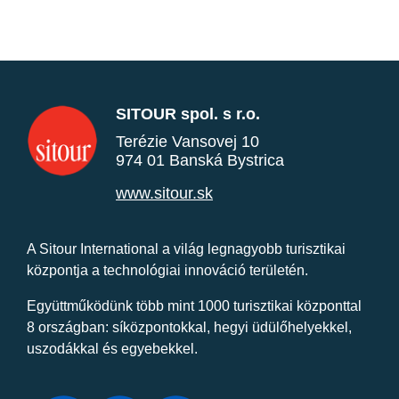
SITOUR spol. s r.o.
Terézie Vansovej 10
974 01 Banská Bystrica
www.sitour.sk
A Sitour International a világ legnagyobb turisztikai
központja a technológiai innováció területén.
Együttműködünk több mint 1000 turisztikai központtal
8 országban: síközpontokkal, hegyi üdülőhelyekkel,
uszodákkal és egyebekkel.