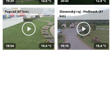
19:29
14,6 °C
20:43
12,8 °C
Poprad (87 km)
Slovenský raj - Podlesok (87
km)
18:54
19,6 °C
19:15
19,4 °C