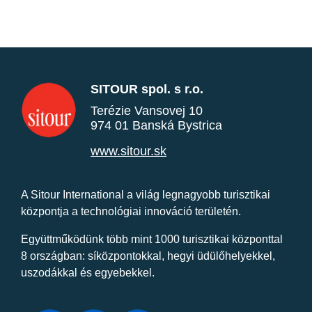
SITOUR spol. s r.o.
Terézie Vansovej 10
974 01 Banská Bystrica
www.sitour.sk
A Sitour International a világ legnagyobb turisztikai
központja a technológiai innováció területén.
Együttműködünk több mint 1000 turisztikai központtal
8 országban: síközpontokkal, hegyi üdülőhelyekkel,
uszodákkal és egyebekkel.