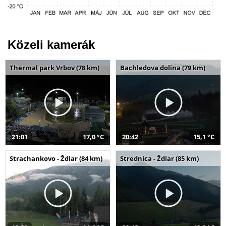
Közeli kamerák
Thermal park Vrbov (78 km)
Bachledova dolina (79 km)
21:01
17,0 °C
20:42
15,1 °C
Strachankovo - Ždiar (84 km)
Strednica - Ždiar (85 km)