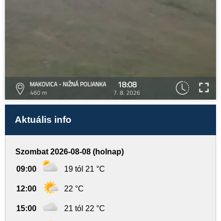
18:08
MAKOVICA - NIŽNÁ POLIANKA
460 m
7. 8. 2026
Aktuális info
Szombat 2026-08-08 (holnap)
09:00
19 tól 21 °C
12:00
22 °C
15:00
21 tól 22 °C