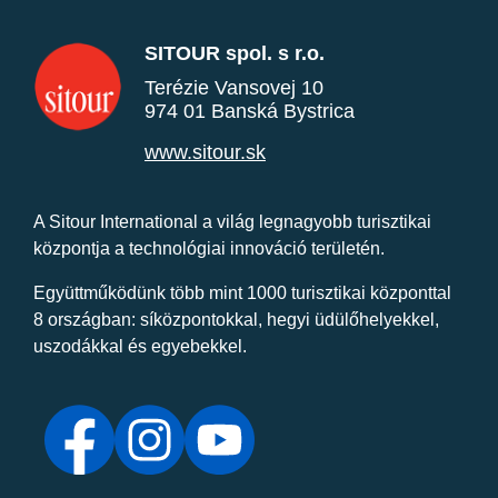
SITOUR spol. s r.o.
Terézie Vansovej 10
974 01 Banská Bystrica
www.sitour.sk
A Sitour International a világ legnagyobb turisztikai
központja a technológiai innováció területén.
Együttműködünk több mint 1000 turisztikai központtal
8 országban: síközpontokkal, hegyi üdülőhelyekkel,
uszodákkal és egyebekkel.