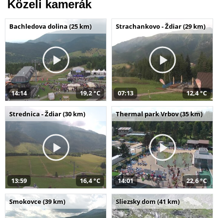
Közeli kamerák
Bachledova dolina (25 km)
Strachankovo - Ždiar (29 km)
14:14
19,2 °C
07:13
12,4 °C
Strednica - Ždiar (30 km)
Thermal park Vrbov (35 km)
13:59
16,4 °C
14:01
22,6 °C
Smokovce (39 km)
Sliezsky dom (41 km)