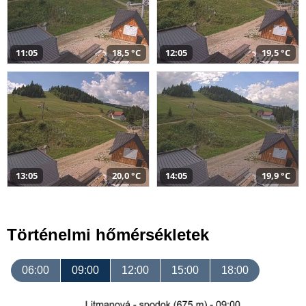
11:05
18,5 °C
12:05
19,5 °C
13:05
20,0 °C
14:05
19,9 °C
Történelmi hőmérsékletek
06:00
09:00
12:00
15:00
18:00