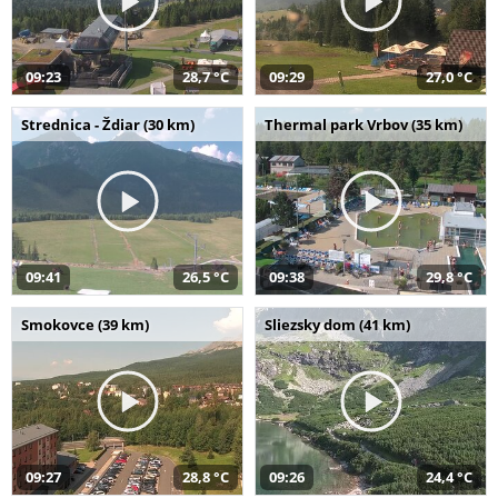
09:23
28,7 °C
09:29
27,0 °C
Strednica - Ždiar (30 km)
Thermal park Vrbov (35 km)
09:41
26,5 °C
09:38
29,8 °C
Smokovce (39 km)
Sliezsky dom (41 km)
09:27
28,8 °C
09:26
24,4 °C