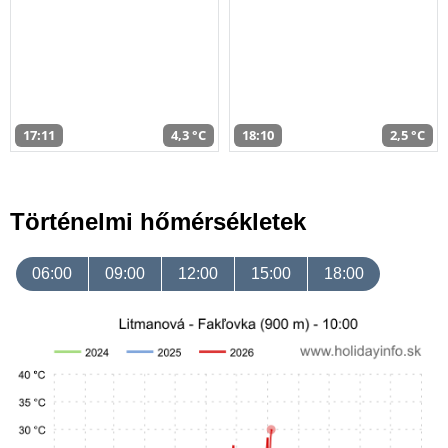
17:11
4,3 °C
18:10
2,5 °C
Történelmi hőmérsékletek
06:00
09:00
12:00
15:00
18:00