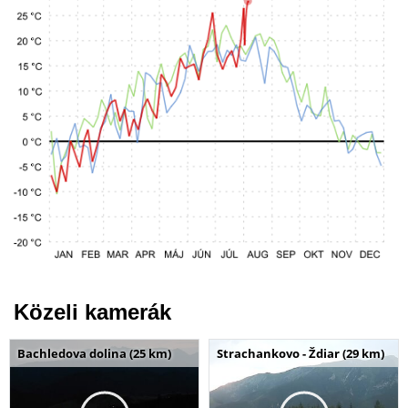
Közeli kamerák
Bachledova dolina (25 km)
Strachankovo - Ždiar (29 km)