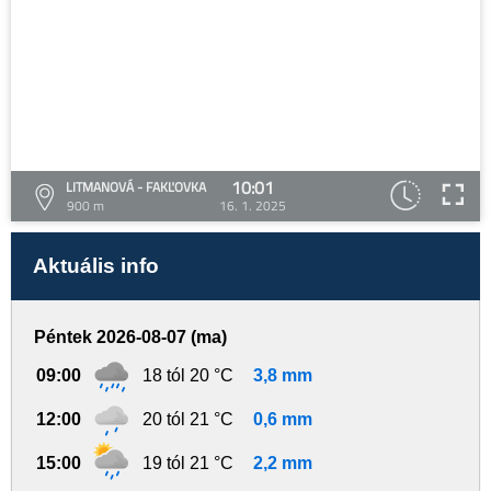
10:01
LITMANOVÁ - FAKĽOVKA
900 m
16. 1. 2025
Aktuális info
Péntek 2026-08-07 (ma)
09:00
18 tól 20 °C
3,8 mm
12:00
20 tól 21 °C
0,6 mm
15:00
19 tól 21 °C
2,2 mm