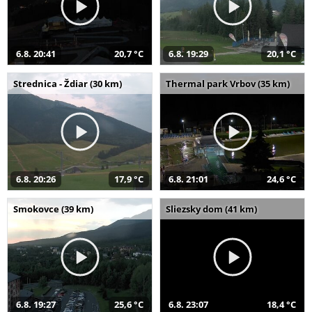
6.8. 20:41
20,7 °C
6.8. 19:29
20,1 °C
Strednica - Ždiar (30 km)
Thermal park Vrbov (35 km)
6.8. 20:26
17,9 °C
6.8. 21:01
24,6 °C
Smokovce (39 km)
Sliezsky dom (41 km)
6.8. 19:27
25,6 °C
6.8. 23:07
18,4 °C