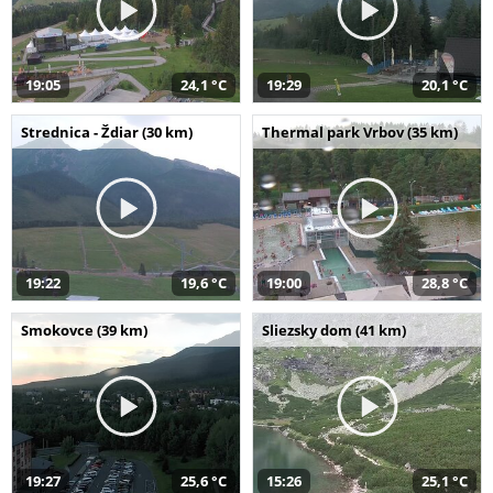
19:05
24,1 °C
19:29
20,1 °C
Strednica - Ždiar (30 km)
Thermal park Vrbov (35 km)
19:22
19,6 °C
19:00
28,8 °C
Smokovce (39 km)
Sliezsky dom (41 km)
19:27
25,6 °C
15:26
25,1 °C