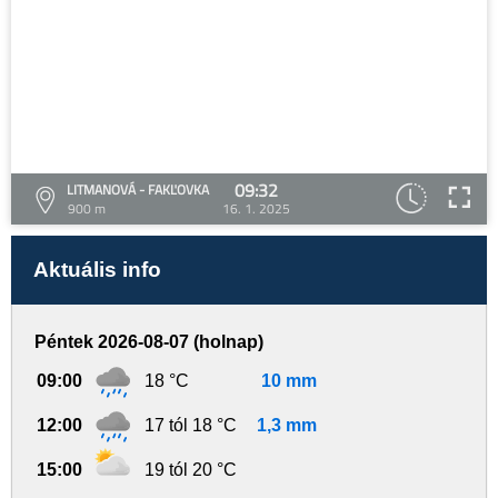
09:32
LITMANOVÁ - FAKĽOVKA
900 m
16. 1. 2025
Aktuális info
Péntek 2026-08-07 (holnap)
09:00
18 °C
10 mm
12:00
17 tól 18 °C
1,3 mm
15:00
19 tól 20 °C